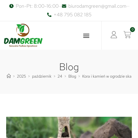
Pon-Pt: 8:00-16:00
biurodamgreen@gmail.com
+48 795 082 185
0
Blog
>
2025
>
październik
>
24
>
Blog
>
Kora i kamień w ogrodzie skalnym