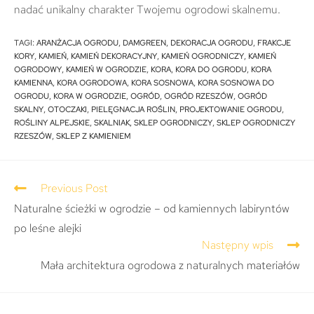
nadać unikalny charakter Twojemu ogrodowi skalnemu.
TAGI
:
ARANŻACJA OGRODU
,
DAMGREEN
,
DEKORACJA OGRODU
,
FRAKCJE
KORY
,
KAMIEŃ
,
KAMIEŃ DEKORACYJNY
,
KAMIEŃ OGRODNICZY
,
KAMIEŃ
OGRODOWY
,
KAMIEŃ W OGRODZIE
,
KORA
,
KORA DO OGRODU
,
KORA
KAMIENNA
,
KORA OGRODOWA
,
KORA SOSNOWA
,
KORA SOSNOWA DO
OGRODU
,
KORA W OGRODZIE
,
OGRÓD
,
OGRÓD RZESZÓW
,
OGRÓD
SKALNY
,
OTOCZAKI
,
PIELĘGNACJA ROŚLIN
,
PROJEKTOWANIE OGRODU
,
ROŚLINY ALPEJSKIE
,
SKALNIAK
,
SKLEP OGRODNICZY
,
SKLEP OGRODNICZY
RZESZÓW
,
SKLEP Z KAMIENIEM
Previous Post
Naturalne ścieżki w ogrodzie – od kamiennych labiryntów
po leśne alejki
Następny wpis
Mała architektura ogrodowa z naturalnych materiałów