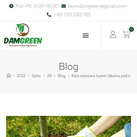
Pon-Pt: 8:00-16:00
biurodamgreen@gmail.com
+48 795 082 185
0
Blog
>
2022
>
lipiec
>
28
>
Blog
>
Kora sosnowa luzem idealna pod tuje