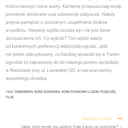
można tworzyć różne wzory. Kamienie przepuszczają wodę,
promienie słoneczne oraz substancje odżywcze. Należy
jedynie pamiętać o corocznym uzupełnianiu braków
w podłożu. Niestety szybko brudzą się i nie jest łatwe
doczyszczenie ich. Co wybrać? Ten wybór zależy
od konkretnych preferencji właściciela ogrodu.
Jeśli
nie jesteś zdecydowany, co bardziej sprawdzi się w Twoim
ogrodzie to zapraszamy do do naszego punktu sprzedaży
w Rzeszowie przy ul. Lwowskiej 130, a nasi pracownicy
wszystkiego doradzą.
TAGI
:
DAMGREEN
,
KORA SOSNOWA
,
KORA SOSNOWA LUZEM
,
PODŁOŻE
,
TUJE
Następny wpis
Jakie znaczenie ma wybór frakcji kory w ogrodzie? –