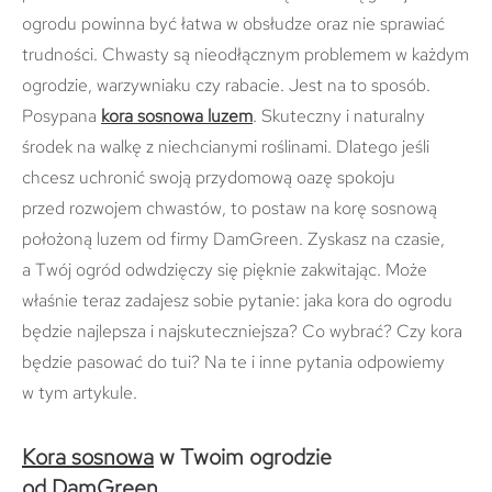
ogrodu powinna być łatwa w obsłudze oraz nie sprawiać
trudności. Chwasty są nieodłącznym problemem w każdym
ogrodzie, warzywniaku czy rabacie. Jest na to sposób.
Posypana
kora sosnowa luzem
. Skuteczny i naturalny
środek na walkę z niechcianymi roślinami. Dlatego jeśli
chcesz uchronić swoją przydomową oazę spokoju
przed rozwojem chwastów, to postaw na korę sosnową
położoną luzem od firmy DamGreen. Zyskasz na czasie,
a Twój ogród odwdzięczy się pięknie zakwitając. Może
właśnie teraz zadajesz sobie pytanie: jaka kora do ogrodu
będzie najlepsza i najskuteczniejsza? Co wybrać? Czy kora
będzie pasować do tui? Na te i inne pytania odpowiemy
w tym artykule.
Kora sosnowa
w Twoim ogrodzie
od DamGreen