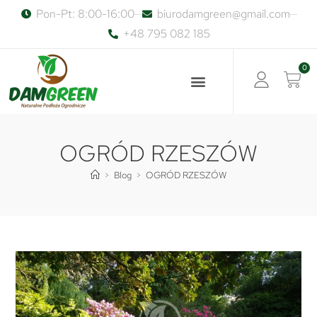
Pon-Pt: 8:00-16:00
biurodamgreen@gmail.com
+48 795 082 185
0
OGRÓD RZESZÓW
>
Blog
>
OGRÓD RZESZÓW