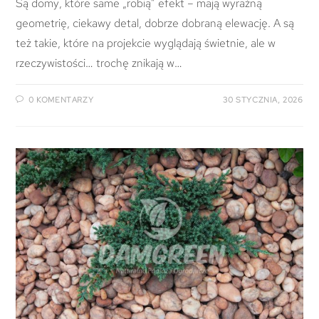
Są domy, które same „robią” efekt – mają wyraźną
geometrię, ciekawy detal, dobrze dobraną elewację. A są
też takie, które na projekcie wyglądają świetnie, ale w
rzeczywistości… trochę znikają w…
0 KOMENTARZY
30 STYCZNIA, 2026