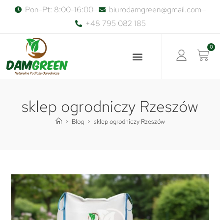
Pon-Pt: 8:00-16:00
biurodamgreen@gmail.com
+48 795 082 185
0
sklep ogrodniczy Rzeszów
>
Blog
>
sklep ogrodniczy Rzeszów