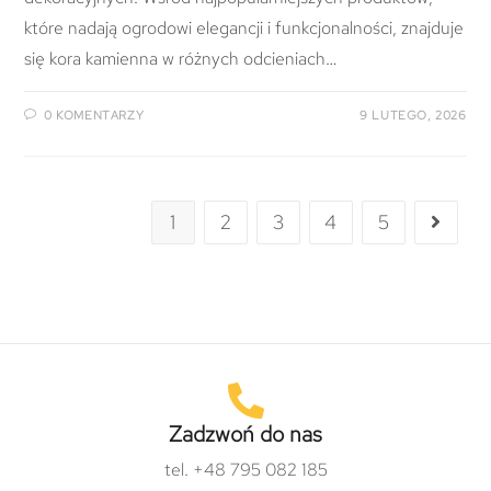
które nadają ogrodowi elegancji i funkcjonalności, znajduje
się kora kamienna w różnych odcieniach…
0 KOMENTARZY
9 LUTEGO, 2026
1
2
3
4
5
Zadzwoń do nas
tel. +48 795 082 185