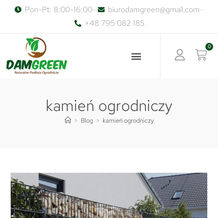
Pon-Pt: 8:00-16:00
biurodamgreen@gmail.com
+48 795 082 185
0
kamień ogrodniczy
>
Blog
>
kamień ogrodniczy