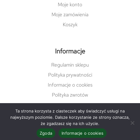
Moje konto
Moje zamówienia
Koszyk
Informacje
Regulamin sklepu
Polityka prywatności
Informacje o cookies
Polityka zwrotów
Ta strona korzysta z ciasteczek aby świadczyć usługi na
najwyższym poziomie. Dalsze korzystanie ze strony oznacza,
© Copyright 2022 damgreen.pl |
varto.pl
że zgadzasz się na ich użycie.
Zgoda
Informacje o cookies
Facebook
Instagram