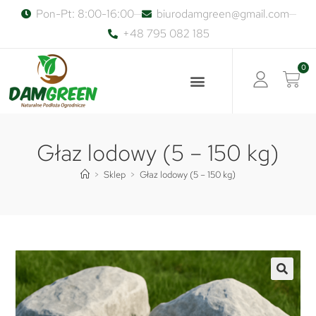
Pon-Pt: 8:00-16:00
biurodamgreen@gmail.com
+48 795 082 185
0
Głaz lodowy (5 – 150 kg)
>
Sklep
>
Głaz lodowy (5 – 150 kg)