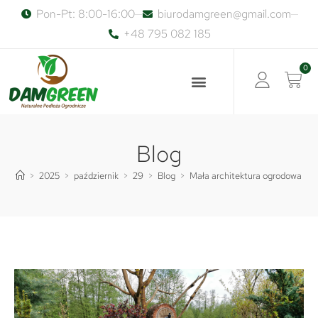
Pon-Pt: 8:00-16:00
biurodamgreen@gmail.com
+48 795 082 185
0
Blog
>
2025
>
październik
>
29
>
Blog
>
Mała architektura ogrodowa z n