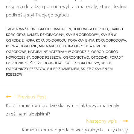
eksperci doradzą i pomogą wybrać materiały, które idealnie
podkreślą styl Twojego ogrodu.
TAGI
:
ARANŻACJA OGRODU
,
DAMGREEN
,
DEKORACJA OGRODU
,
FRAKCJE
KORY
,
GRYS
,
KAMIEŃ DEKORACYJNY
,
KAMIEŃ OGRODOWY
,
KAMIEŃ W
OGRODZIE
,
KORA
,
KORA DO OGRODU
,
KORA KAMIENNA
,
KORA OGRODOWA
,
KORA W OGRODZIE
,
MAŁA ARCHITEKTURA OGRODOWA
,
MURKI
OGRODOWE
,
NATURALNE MATERIAŁY W OGRODZIE
,
OGRÓD
,
OGRÓD
NOWOCZESNY
,
OGRÓD RZESZÓW
,
OGRODNICTWO
,
OTOCZAKI
,
PORADY
OGRODNICZE
,
ŚCIEŻKI OGRODOWE
,
SKLEP OGRODNICZY
,
SKLEP
OGRODNICZY RZESZÓW
,
SKLEP Z KAMIENIEM
,
SKLEP Z KAMIENIEM
RZESZÓW
Previous Post
Kora i kamień w ogrodzie skalnym – jak łączyć materiały
z roślinami alpejskimi?
Następny wpis
Kamień i kora w ogrodach wertykalnych – czy da się