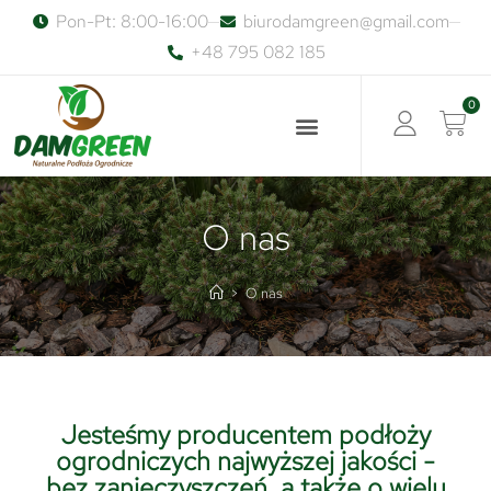
Pon-Pt: 8:00-16:00
biurodamgreen@gmail.com
+48 795 082 185
0
O nas
>
O nas
Jesteśmy producentem podłoży
ogrodniczych najwyższej jakości -
bez zanieczyszczeń, a także o wielu