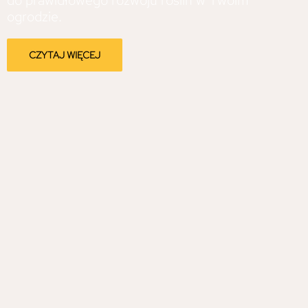
do prawidłowego rozwoju roślin w Twoim
ogrodzie.
CZYTAJ WIĘCEJ