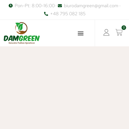
Pon-Pt: 8:00-16:00
biurodamgreen@gmail.com
+48 795 082 185
0