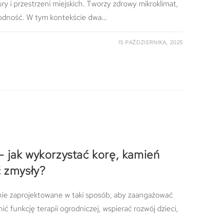
y i przestrzeni miejskich. Tworzy zdrowy mikroklimat,
rodność. W tym kontekście dwa…
15 PAŹDZIERNIKA, 2025
 jak wykorzystać korę, kamień
ć zmysły?
nie zaprojektowane w taki sposób, aby zaangażować
ć funkcję terapii ogrodniczej, wspierać rozwój dzieci,