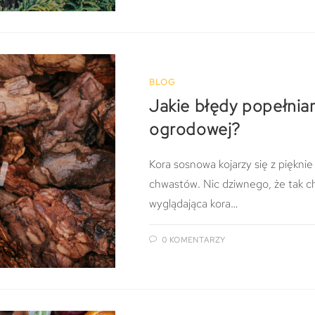
BLOG
Jakie błędy popełnia
ogrodowej?
Kora sosnowa kojarzy się z piękn
chwastów. Nic dziwnego, że tak ch
wyglądająca kora…
0 KOMENTARZY