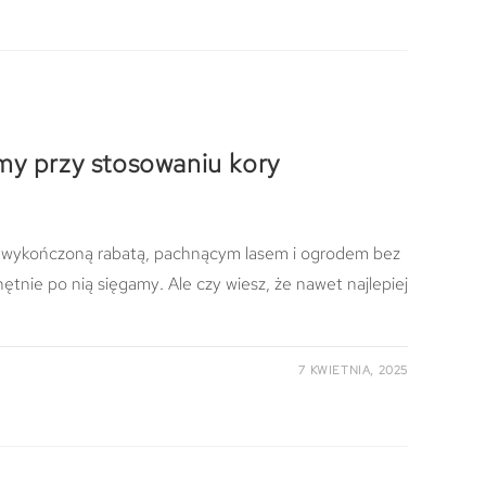
my przy stosowaniu kory
ie wykończoną rabatą, pachnącym lasem i ogrodem bez
ętnie po nią sięgamy. Ale czy wiesz, że nawet najlepiej
7 KWIETNIA, 2025