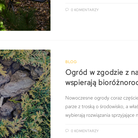
0 KOMENTARZY
BLOG
Ogród w zgodzie z nat
wspierają bioróżnoro
Nowoczesne ogrody coraz częściej 
parze z troską o środowisko, a wł
wybierają rozwiązania sprzyjając
0 KOMENTARZY