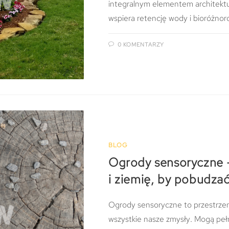
integralnym elementem architektur
wspiera retencję wody i bioróżno
0 KOMENTARZY
BLOG
Ogrody sensoryczne –
i ziemię, by pobudza
Ogrody sensoryczne to przestrze
wszystkie nasze zmysły. Mogą pełni