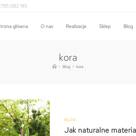
795 082 185
trona główna
O nas
Realizacje
Sklep
Blog
kora
>
Blog
>
kora
BLOG
Jak naturalne materia