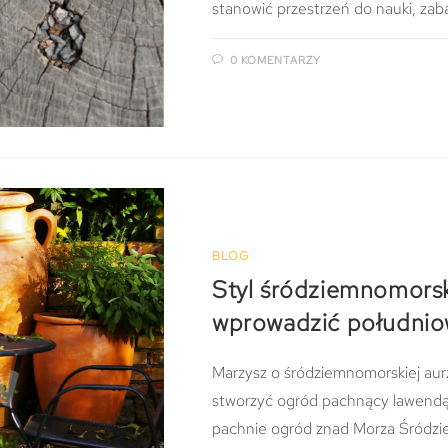
stanowić przestrzeń do nauki, zab
0 KOMENTARZY
BLOG
Styl śródziemnomorski
wprowadzić południo
Marzysz o śródziemnomorskiej aur
stworzyć ogród pachnący lawendą
pachnie ogród znad Morza Śródz