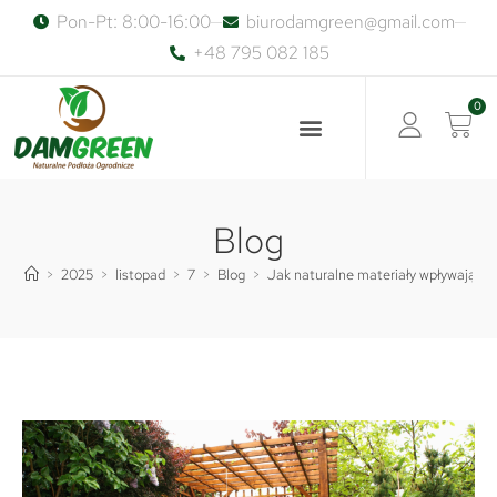
Pon-Pt: 8:00-16:00
biurodamgreen@gmail.com
+48 795 082 185
0
Blog
>
2025
>
listopad
>
7
>
Blog
>
Jak naturalne materiały wpływają na 