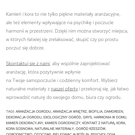
Kamień i kora to nie tylko piękne materiały aranżacyjne,
ale też elementy wpływające na psychikę i poczucie
harmonii w przestrzeni. Dzięki nim można stworzyć miejsca,
w których łatwiej się zrelaksować, skupić czy po prostu
poczuć się dobrze.
Skontaktuj się z nami
, aby wspólnie zaprojektować
aranżację, która pozytywnie wpłynie
na Twoje samopoczucie i codzienny komfort. Wybierz
naturalne materiały z
naszej oferty
i przekonaj się, jak łatwo
wprowadzić naturę do swojego domu, biura czy ogrodu.
TAGI
:
ARANŻACJA OGRODU
,
ARANŻACJA WNĘTRZ
,
BIOFILIA
,
DAMGREEN
,
DEKORACJA OGRODU
,
EKOLOGICZNY OGRÓD
,
GRYS
,
HARMONIA W DOMU
,
KAMIEŃ DEKORACYJNY
,
KAMIEŃ OGRODNICZY
,
KONTAKT Z NATURĄ
,
KORA
,
KORA SOSNOWA
,
NATURALNE MATERIAŁY
,
OGRÓD RZESZÓW
,
OGRODNICTWO
,
OTOCZAKI
,
PIELĘGNACJA ROŚLIN
,
PSYCHOLOGIA