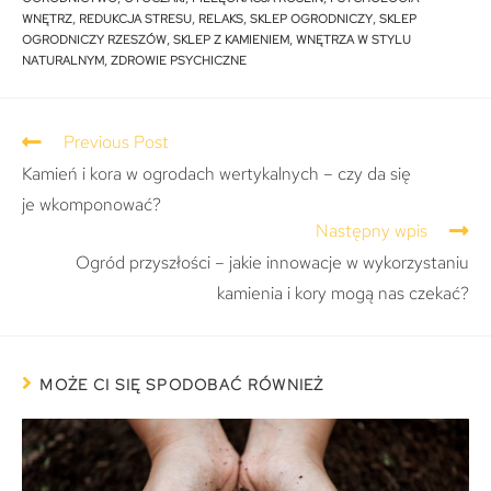
WNĘTRZ
,
REDUKCJA STRESU
,
RELAKS
,
SKLEP OGRODNICZY
,
SKLEP
OGRODNICZY RZESZÓW
,
SKLEP Z KAMIENIEM
,
WNĘTRZA W STYLU
NATURALNYM
,
ZDROWIE PSYCHICZNE
Previous Post
Kamień i kora w ogrodach wertykalnych – czy da się
je wkomponować?
Następny wpis
Ogród przyszłości – jakie innowacje w wykorzystaniu
kamienia i kory mogą nas czekać?
MOŻE CI SIĘ SPODOBAĆ RÓWNIEŻ