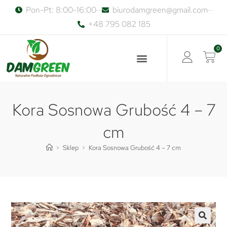
Pon-Pt: 8:00-16:00
biurodamgreen@gmail.com
+48 795 082 185
0
Kora Sosnowa Grubość 4 – 7
cm
>
Sklep
>
Kora Sosnowa Grubość 4 – 7 cm