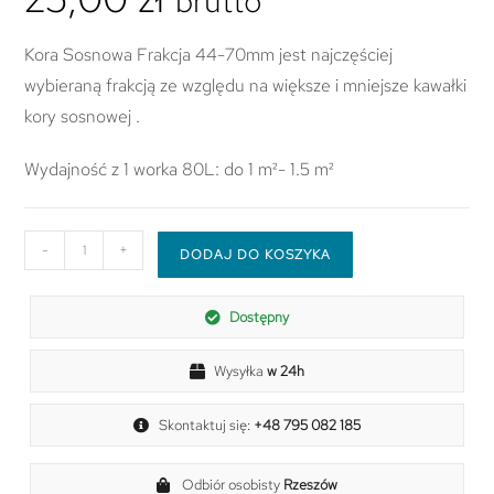
brutto
Kora Sosnowa Frakcja 44-70mm jest najczęściej
wybieraną frakcją ze względu na większe i mniejsze kawałki
kory sosnowej .
Wydajność z 1 worka 80L: do 1 m²- 1.5 m²
-
+
DODAJ DO KOSZYKA
Dostępny
Wysyłka
w 24h
Skontaktuj się:
+48 795 082 185
Odbiór osobisty
Rzeszów