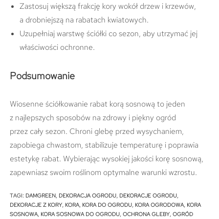
Zastosuj większą frakcję kory wokół drzew i krzewów,
a drobniejszą na rabatach kwiatowych.
Uzupełniaj warstwę ściółki co sezon, aby utrzymać jej
właściwości ochronne.
Podsumowanie
Wiosenne ściółkowanie rabat korą sosnową to jeden
z najlepszych sposobów na zdrowy i piękny ogród
przez cały sezon. Chroni glebę przed wysychaniem,
zapobiega chwastom, stabilizuje temperaturę i poprawia
estetykę rabat. Wybierając wysokiej jakości korę sosnową,
zapewniasz swoim roślinom optymalne warunki wzrostu.
TAGI
:
DAMGREEN
,
DEKORACJA OGRODU
,
DEKORACJE OGRODU
,
DEKORACJE Z KORY
,
KORA
,
KORA DO OGRODU
,
KORA OGRODOWA
,
KORA
SOSNOWA
,
KORA SOSNOWA DO OGRODU
,
OCHRONA GLEBY
,
OGRÓD