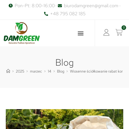
Pon-Pt: 8:00-16:00
biurodamgreen@gmail.com
+48 795 082 185
0
Blog
>
2025
>
marzec
>
14
>
Blog
>
Wiosenne ściółkowanie rabat korą s