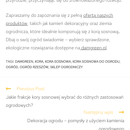
przyrodzie, przyczyniając się do zrównoważonego rozwoju.
Zapraszamy do zapoznania się z pełną
ofertą naszych
produktów
, takich jak kamień dekoracyjny oraz ziemia
ogrodnicza, które idealnie komponują się z korą sosnową
.
Dbaj o swój ogród świadomie – wybierz sprawdzone,
ekologiczne rozwiązania dostępne na
damgreen.pl
.
TAGI
:
DAMGREEN
,
KORA
,
KORA SOSNOWA
,
KORA SOSNOWA DO OGRODU
,
OGRÓD
,
OGRÓD RZESZÓW
,
SKLEP OGRODNICZY
Previous Post
Jakie frakcje kory sosnowej wybrać do różnych zastosowań
ogrodowych?
Następny wpis
Dekoracja ogrodu – pomysły z użyciem kamienia
ogrodowego