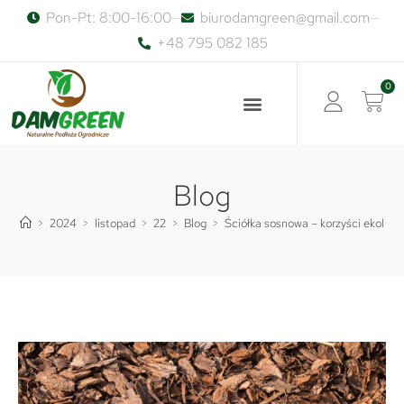
Pon-Pt: 8:00-16:00
biurodamgreen@gmail.com
+48 795 082 185
0
Blog
>
2024
>
listopad
>
22
>
Blog
>
Ściółka sosnowa – korzyści ekolog