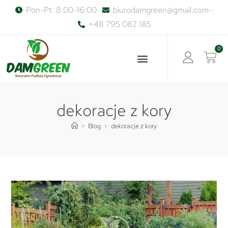
Pon-Pt: 8:00-16:00
biurodamgreen@gmail.com
+48 795 082 185
0
dekoracje z kory
>
Blog
>
dekoracje z kory