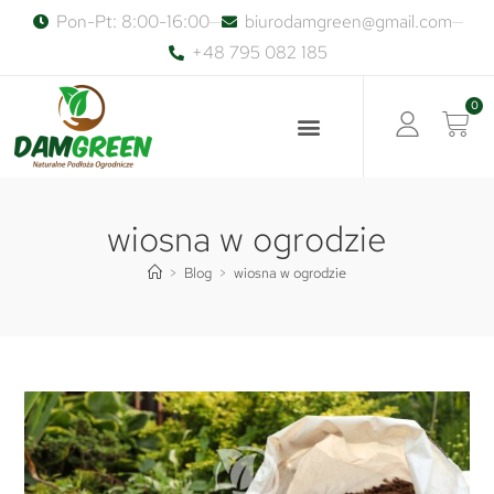
Pon-Pt: 8:00-16:00
biurodamgreen@gmail.com
+48 795 082 185
0
wiosna w ogrodzie
>
Blog
>
wiosna w ogrodzie