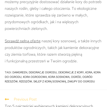
możemy precyzyjnie dostosować działanie kory do potrzeb
naszych roślin, gleby i całego otoczenia. To ekologiczne
rozwiązanie, które sprawdza się zarówno w małych,
przydomowych ogródkach, jak i na większych
powierzchniach zielonych.
Sprawdź pełną ofertę
naszej kory sosnowej, a także innych
produktów ogrodniczych, takich jak kamienie dekoracyjne
czy ziemia torfowa, które razem stworzą piękną
i funkcjonalną przestrzeń w Twoim ogrodzie.
TAGI
:
DAMGREEN
,
DEKORACJE OGRODU
,
DEKORACJE Z KORY
,
KORA
,
KORA
DO OGRODU
,
KORA OGRODOWA
,
KORA SOSNOWA
,
OGRÓD
,
OGRÓD
RZESZÓW
,
RZESZÓW
,
SKLEP Z KORĄ SOSNOWĄ
,
ZAKUPY DO OGRODU
Previous Post
Top 5 najczęściej wybieranych kamieni dekoracyjnych