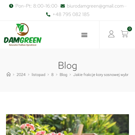
Pon-Pt: 8:00-16:00
biurodamgreen@gmail.com
+48 795 082 185
0
Blog
>
2024
>
listopad
>
8
>
Blog
>
Jakie frakcje kory sosnowej wybrać