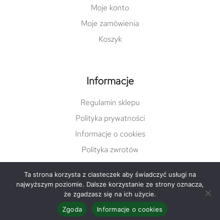
Moje konto
Moje zamówienia
Koszyk
Informacje
Regulamin sklepu
Polityka prywatności
Informacje o cookies
Polityka zwrotów
Ta strona korzysta z ciasteczek aby świadczyć usługi na
najwyższym poziomie. Dalsze korzystanie ze strony oznacza,
© Copyright 2022 damgreen.pl |
varto.pl
że zgadzasz się na ich użycie.
Zgoda
Informacje o cookies
Facebook
Instagram