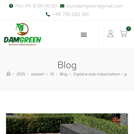
Pon-Pt: 8:00-16:00
biurodamgreen@gmail.com
+48 795 082 185
0
Blog
>
2025
>
sierpień
>
19
>
Blog
>
Ogród w stylu industrialnym – jak 