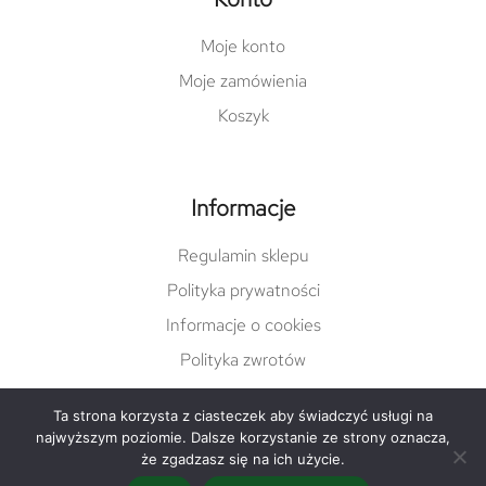
Moje konto
Moje zamówienia
Koszyk
Informacje
Regulamin sklepu
Polityka prywatności
Informacje o cookies
Polityka zwrotów
Ta strona korzysta z ciasteczek aby świadczyć usługi na
najwyższym poziomie. Dalsze korzystanie ze strony oznacza,
© Copyright 2022 damgreen.pl |
varto.pl
że zgadzasz się na ich użycie.