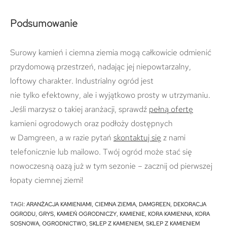
Podsumowanie
Surowy kamień i ciemna ziemia mogą całkowicie odmienić
przydomową przestrzeń, nadając jej niepowtarzalny,
loftowy charakter. Industrialny ogród jest
nie tylko efektowny, ale i wyjątkowo prosty w utrzymaniu.
Jeśli marzysz o takiej aranżacji, sprawdź
pełną ofertę
kamieni ogrodowych oraz podłoży dostępnych
w Damgreen, a w razie pytań
skontaktuj się
z nami
telefonicznie lub mailowo. Twój ogród może stać się
nowoczesną oazą już w tym sezonie – zacznij od pierwszej
łopaty ciemnej ziemi!
TAGI
:
ARANŻACJA KAMIENIAMI
,
CIEMNA ZIEMIA
,
DAMGREEN
,
DEKORACJA
OGRODU
,
GRYS
,
KAMIEŃ OGRODNICZY
,
KAMIENIE
,
KORA KAMIENNA
,
KORA
SOSNOWA
,
OGRODNICTWO
,
SKLEP Z KAMIENIEM
,
SKLEP Z KAMIENIEM