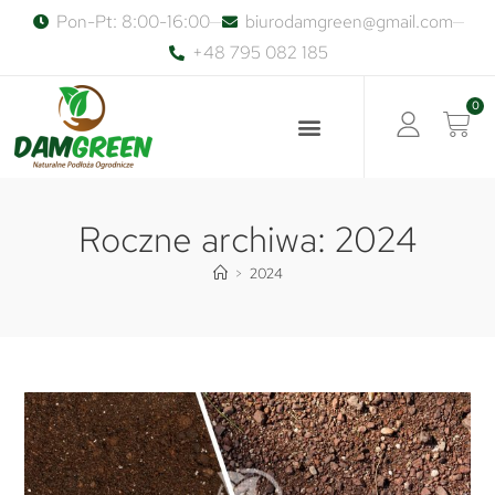
Pon-Pt: 8:00-16:00
biurodamgreen@gmail.com
+48 795 082 185
0
Roczne archiwa: 2024
>
2024