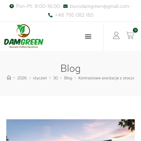
Pon-Pt: 8:00-16:00
biurodamgreen@gmail.com
+48 795 082 185
0
Blog
>
2026
>
styczeń
>
30
>
Blog
>
Kontrastowe aranżacje z otoczakie