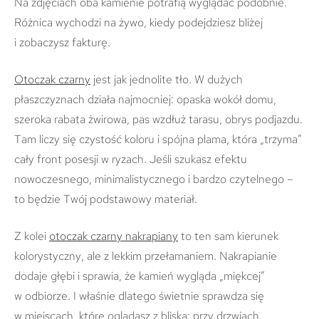
Na zdjęciach oba kamienie potrafią wyglądać podobnie.
Różnica wychodzi na żywo, kiedy podejdziesz bliżej
i zobaczysz fakturę.
Otoczak czarny
jest jak jednolite tło. W dużych
płaszczyznach działa najmocniej: opaska wokół domu,
szeroka rabata żwirowa, pas wzdłuż tarasu, obrys podjazdu.
Tam liczy się czystość koloru i spójna plama, która „trzyma”
cały front posesji w ryzach. Jeśli szukasz efektu
nowoczesnego, minimalistycznego i bardzo czytelnego –
to będzie Twój podstawowy materiał.
Z kolei
otoczak czarny nakrapiany
to ten sam kierunek
kolorystyczny, ale z lekkim przełamaniem. Nakrapianie
dodaje głębi i sprawia, że kamień wygląda „miękcej”
w odbiorze. I właśnie dlatego świetnie sprawdza się
w miejscach, które oglądasz z bliska: przy drzwiach