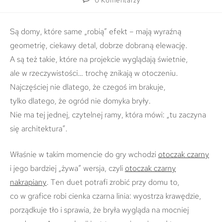
0 Komentarzy
Są domy, które same „robią” efekt – mają wyraźną
geometrię, ciekawy detal, dobrze dobraną elewację.
A są też takie, które na projekcie wyglądają świetnie,
ale w rzeczywistości… trochę znikają w otoczeniu.
Najczęściej nie dlatego, że czegoś im brakuje,
tylko dlatego, że ogród nie domyka bryły.
Nie ma tej jednej, czytelnej ramy, która mówi: „tu zaczyna
się architektura”.
Właśnie w takim momencie do gry wchodzi
otoczak czarny
i jego bardziej „żywa” wersja, czyli
otoczak czarny
nakrapiany
. Ten duet potrafi zrobić przy domu to,
co w grafice robi cienka czarna linia: wyostrza krawędzie,
porządkuje tło i sprawia, że bryła wygląda na mocniej