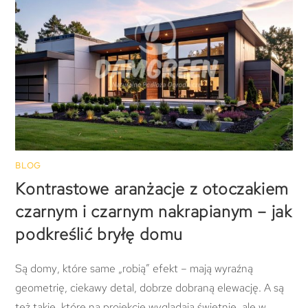
BLOG
Kontrastowe aranżacje z otoczakiem
czarnym i czarnym nakrapianym – jak
podkreślić bryłę domu
Są domy, które same „robią” efekt – mają wyraźną
geometrię, ciekawy detal, dobrze dobraną elewację. A są
też takie, które na projekcie wyglądają świetnie, ale w