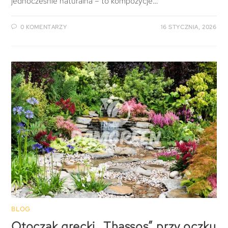
jednocześnie naturalna – to kompozycje…
0 KOMENTARZY
16 STYCZNIA, 2026
BLOG
Otoczak grecki „Thassos” przy oczku