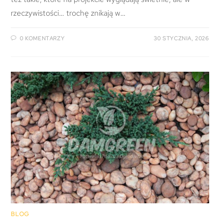
rzeczywistości… trochę znikają w…
0 KOMENTARZY
30 STYCZNIA, 2026
BLOG