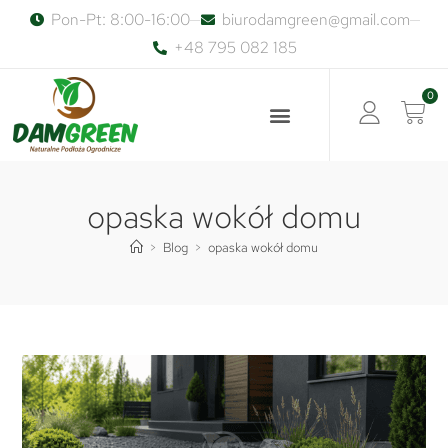
Pon-Pt: 8:00-16:00
biurodamgreen@gmail.com
+48 795 082 185
0
opaska wokół domu
>
Blog
>
opaska wokół domu