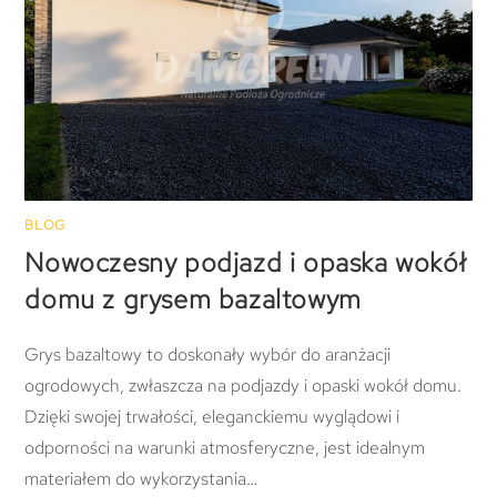
BLOG
Nowoczesny podjazd i opaska wokół
domu z grysem bazaltowym
Grys bazaltowy to doskonały wybór do aranżacji
ogrodowych, zwłaszcza na podjazdy i opaski wokół domu.
Dzięki swojej trwałości, eleganckiemu wyglądowi i
odporności na warunki atmosferyczne, jest idealnym
materiałem do wykorzystania…