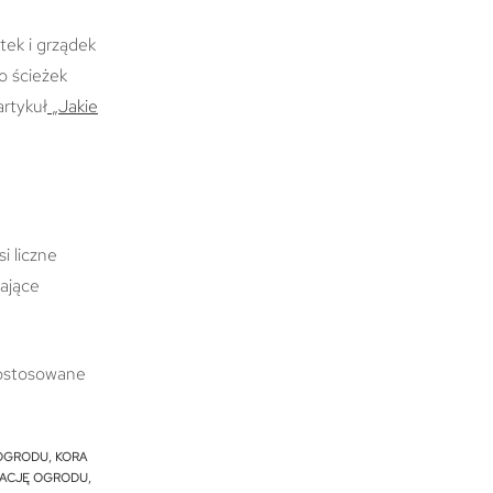
tek i grządek
do ścieżek
artykuł
„Jakie
i liczne
żające
.
 dostosowane
 OGRODU
,
KORA
RACJĘ OGRODU
,