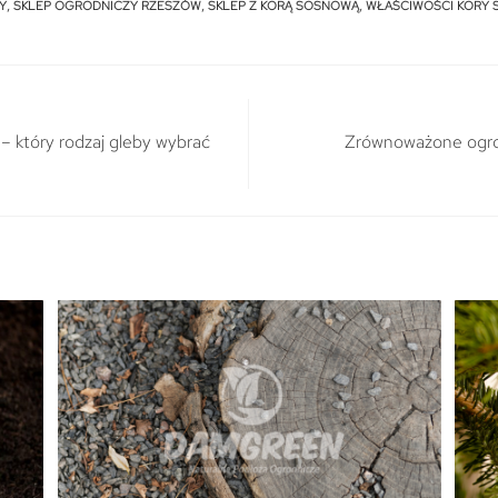
Y
,
SKLEP OGRODNICZY RZESZÓW
,
SKLEP Z KORĄ SOSNOWĄ
,
WŁAŚCIWOŚCI KORY
 – który rodzaj gleby wybrać
Zrównoważone ogrod