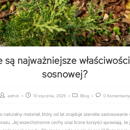
e są najważniejsze właściwości
sosnowej?
admin
10 stycznia, 2025
Blog
0 Komentarz
 naturalny materiał, który od lat znajduje szerokie zastosowanie
jobrazu. Jej wszechstronne cechy oraz liczne korzyści sprawiają, że 