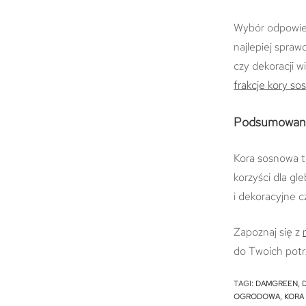
Wybór odpowiedn
najlepiej spraw
czy dekoracji w
frakcje kory s
Podsumowan
Kora sosnowa to
korzyści dla gl
i dekoracyjne 
Zapoznaj się z
do Twoich potrz
TAGI
:
DAMGREEN
,
OGRODOWA
,
KORA