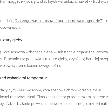
śliny mogą rozwijać się w stabilnych warunkach, nawet w trudnyc
oradnik
„Dlaczego warto stosować korę sosnową w ogrodzie?”
i 
stosowaniach.
ruktury gleby
ię kora sosnowa wzbogaca glebę w substancje organiczne, tworz
y. Próchnica ta poprawia strukturę gleby, czyniąc ją bardziej prz
ozwojowi systemu korzeniowego roślin.
zed wahaniami temperatur
olacyjnym właściwościom, kora sosnowa chroni korzenie roślin
lnymi temperaturami. Zima zabezpiecza przed mrozem, a latem 
by. Takie działanie pozwala na stworzenie stabilnego mikroklimatu 