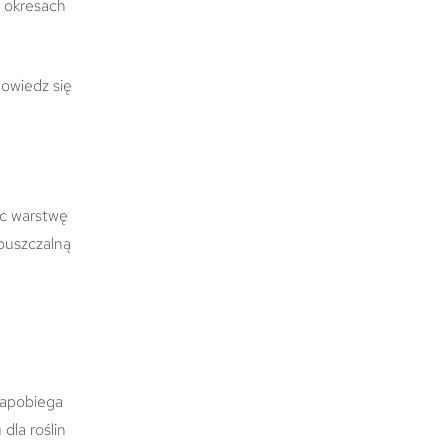
h okresach
dowiedz się
ąc warstwę
epuszczalną
zapobiega
dla roślin