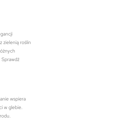
gancji
zielenią roślin
 różnych
. Sprawdź
wanie wspiera
 w glebie.
rodu.