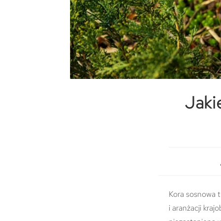
Jaki
Kora sosnowa to
i aranżacji kra