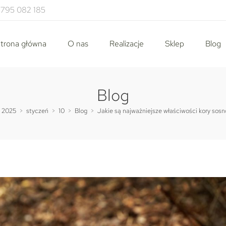
795 082 185
trona główna
O nas
Realizacje
Sklep
Blog
Blog
2025
>
styczeń
>
10
>
Blog
>
Jakie są najważniejsze właściwości kory sos