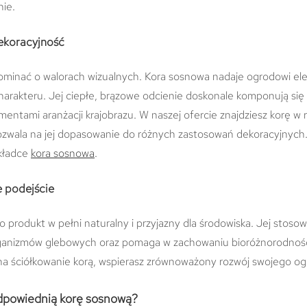
ie.
dekoracyjność
minać o walorach wizualnych. Kora sosnowa nadaje ogrodowi ele
harakteru. Jej ciepłe, brązowe odcienie doskonale komponują się z 
mentami aranżacji krajobrazu. W naszej ofercie znajdziesz korę w
pozwala na jej dopasowanie do różnych zastosowań dekoracyjnych
kładce
kora sosnowa
.
e podejście
 produkt w pełni naturalny i przyjazny dla środowiska. Jej stoso
ganizmów glebowych oraz pomaga w zachowaniu bioróżnorodności
na ściółkowanie korą, wspierasz zrównoważony rozwój swojego og
dpowiednią korę sosnową?