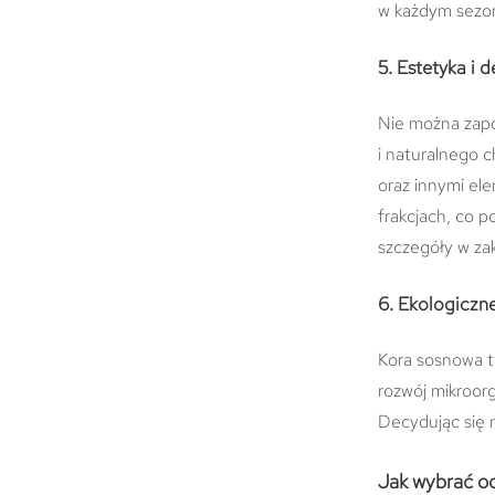
w każdym sezon
5. Estetyka i 
Nie można zapo
i naturalnego c
oraz innymi ele
frakcjach, co 
szczegóły w za
6. Ekologiczn
Kora sosnowa to
rozwój mikroor
Decydując się 
Jak wybrać o