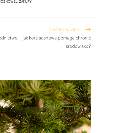
 SOSNOWEJ
,
ZAKUPY
Następny wpis
nictwo – jak kora sosnowa pomaga chronić
środowisko?