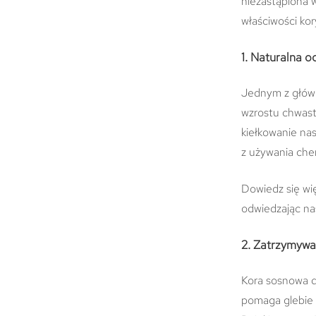
niezastąpiona 
właściwości kor
1. Naturalna 
Jednym z główn
wzrostu chwastó
kiełkowanie na
z używania che
Dowiedz się wi
odwiedzając na
2. Zatrzymywan
Kora sosnowa dz
pomaga glebie 