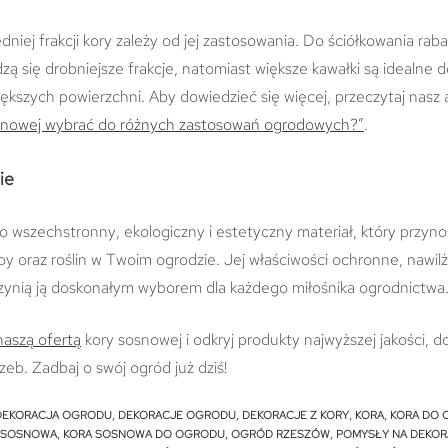
iej frakcji kory zależy od jej zastosowania. Do ściółkowania raba
dzą się drobniejsze frakcje, natomiast większe kawałki są idealne 
iększych powierzchni. Aby dowiedzieć się więcej, przeczytaj nasz 
osnowej wybrać do różnych zastosowań ogrodowych?”
.
ie
 wszechstronny, ekologiczny i estetyczny materiał, który przynos
eby oraz roślin w Twoim ogrodzie. Jej właściwości ochronne, nawil
czynią ją doskonałym wyborem dla każdego miłośnika ogrodnictwa
naszą ofertą
kory sosnowej i odkryj produkty najwyższej jakości,
eb. Zadbaj o swój ogród już dziś!
DEKORACJA OGRODU
,
DEKORACJE OGRODU
,
DEKORACJE Z KORY
,
KORA
,
KORA DO
 SOSNOWA
,
KORA SOSNOWA DO OGRODU
,
OGRÓD RZESZÓW
,
POMYSŁY NA DEKO