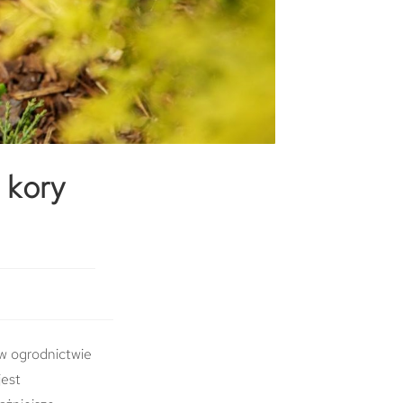
 kory
y
 w ogrodnictwie
jest