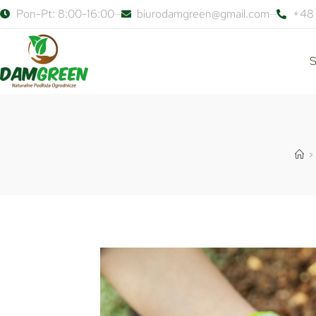
Pon-Pt: 8:00-16:00
biurodamgreen@gmail.com
+48 
S
>