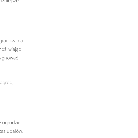
ażniejsze
graniczania
ożliwiając
ezygnować
 ogród,
w ogrodzie
zas upałów.