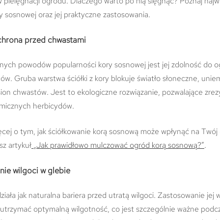
w pielęgnacji ogrodu. Dlaczego warto po nią sięgnąć? Poznaj najw
y sosnowej oraz jej praktyczne zastosowania.
ochrona przed chwastami
ych powodów popularności kory sosnowej jest jej zdolność do o
w. Gruba warstwa ściółki z kory blokuje światło słoneczne, uniem
sion chwastów. Jest to ekologiczne rozwiązanie, pozwalające zr
micznych herbicydów.
ęcej o tym, jak ściółkowanie korą sosnową może wpłynąć na Twój
sz artykuł
„Jak prawidłowo mulczować ogród korą sosnową?”
.
ie wilgoci w glebie
iała jak naturalna bariera przed utratą wilgoci. Zastosowanie jej 
utrzymać optymalną wilgotność, co jest szczególnie ważne podc