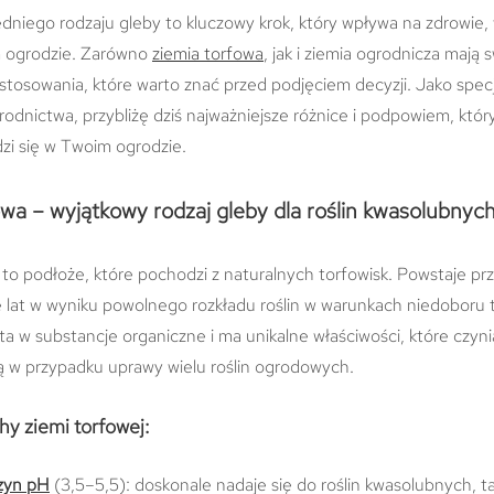
niego rodzaju gleby to kluczowy krok, który wpływa na zdrowie, 
m ogrodzie. Zarówno
ziemia torfowa
, jak i ziemia ogrodnicza mają 
astosowania, które warto znać przed podjęciem decyzji. Jako specj
rodnictwa, przybliżę dziś najważniejsze różnice i podpowiem, któr
dzi się w Twoim ogrodzie.
wa – wyjątkowy rodzaj gleby dla roślin kwasolubnyc
to podłoże, które pochodzi z naturalnych torfowisk. Powstaje prz
 lat w wyniku powolnego rozkładu roślin w warunkach niedoboru t
a w substancje organiczne i ma unikalne właściwości, które czyni
ną w przypadku uprawy wielu roślin ogrodowych.
y ziemi torfowej:
zyn pH
(3,5–5,5): doskonale nadaje się do roślin kwasolubnych, ta