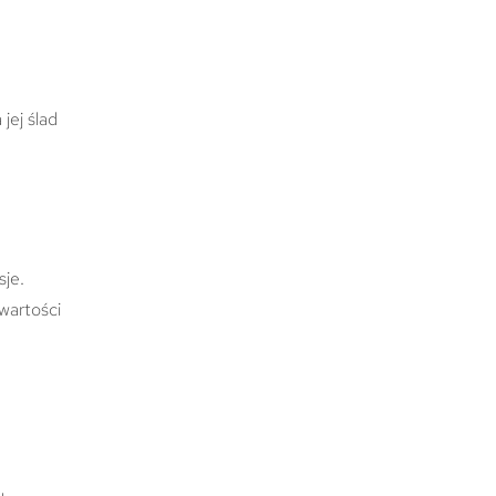
jej ślad
sje.
wartości