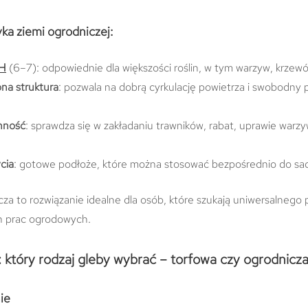
ka ziemi ogrodniczej:
pH
(6–7): odpowiednie dla większości roślin, w tym warzyw, krzewó
a struktura
: pozwala na dobrą cyrkulację powietrza i swobodny 
nność
: sprawdza się w zakładaniu trawników, rabat, uprawie warzyw
cia
: gotowe podłoże, które można stosować bezpośrednio do sad
za to rozwiązanie idealne dla osób, które szukają uniwersalnego
h prac ogrodowych.
 który rodzaj gleby wybrać – torfowa czy ogrodnicz
ie