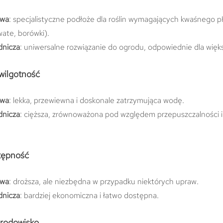
owa
: specjalistyczne podłoże dla roślin wymagających kwaśnego 
ate, borówki).
dnicza
: uniwersalne rozwiązanie do ogrodu, odpowiednie dla większ
 wilgotność
owa
: lekka, przewiewna i doskonale zatrzymująca wodę.
dnicza
: cięższa, zrównoważona pod względem przepuszczalności i 
stępność
owa
: droższa, ale niezbędna w przypadku niektórych upraw.
dnicza
: bardziej ekonomiczna i łatwo dostępna.
środowisko