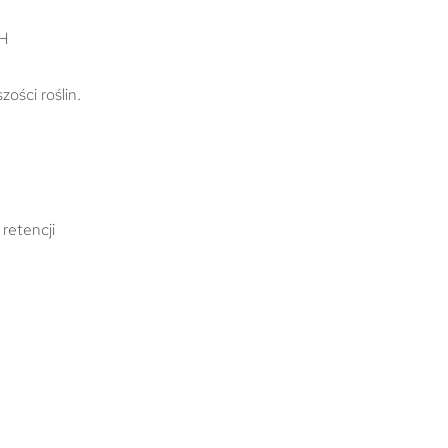
pH
ości roślin.
retencji