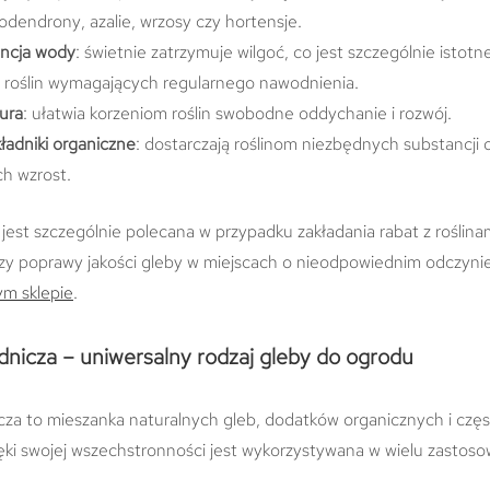
odendrony, azalie, wrzosy czy hortensje.
ncja wody
: świetnie zatrzymuje wilgoć, co jest szczególnie istotn
 roślin wymagających regularnego nawodnienia.
ura
: ułatwia korzeniom roślin swobodne oddychanie i rozwój.
ładniki organiczne
: dostarczają roślinom niezbędnych substancji
ch wzrost.
jest szczególnie polecana w przypadku zakładania rabat z roślin
zy poprawy jakości gleby w miejscach o nieodpowiednim odczyni
ym sklepie
.
dnicza – uniwersalny rodzaj gleby do ogrodu
za to mieszanka naturalnych gleb, dodatków organicznych i częst
zięki swojej wszechstronności jest wykorzystywana w wielu zastos