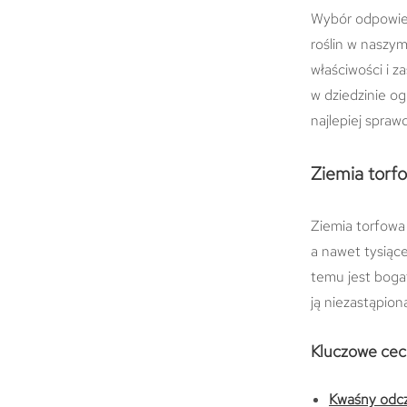
Wybór odpowied
roślin w naszy
właściwości i z
w dziedzinie og
najlepiej spraw
Ziemia torfo
Ziemia torfowa 
a nawet tysiące
temu jest bogat
ją niezastąpio
Kluczowe cech
Kwaśny odc