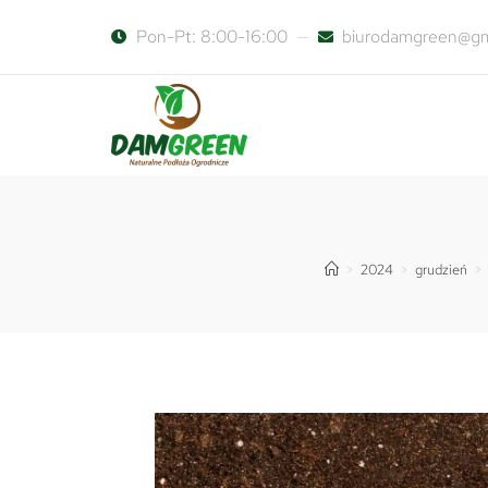
Pon-Pt: 8:00-16:00
biurodamgreen@gm
>
2024
>
grudzień
>