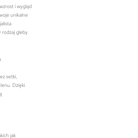
wzrost i wygląd
swoje unikalne
alista
y rodzaj gleby
h
ez setki,
lenu. Dzięki
ą
kich jak