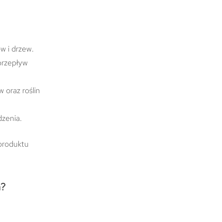
w i drzew.
przepływ
 oraz roślin
zenia.
 produktu
a?