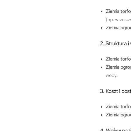
Ziemia torf
(np. wrzosow
Ziemia ogro
2. Struktura i
Ziemia torf
Ziemia ogro
wody.
3. Koszt i do
Ziemia torf
Ziemia ogro
4. Wpływ na 