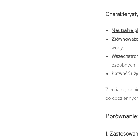
Charakterysty
Neutralne 
Zrównoważon
wody.
Wszechstro
ozdobnych.
Łatwość uży
Ziemia ogrodnic
do codziennyc
Porównanie:
1. Zastosowan