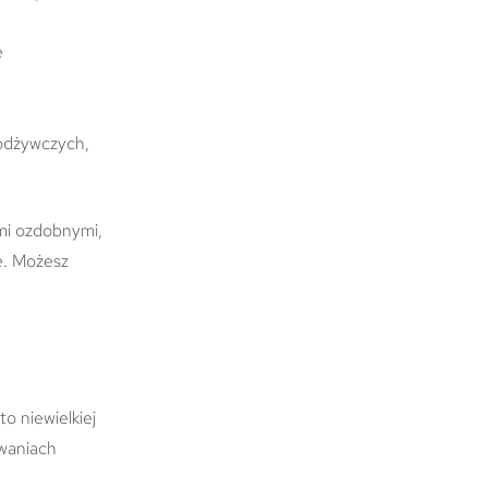
e
 odżywczych,
ami ozdobnymi,
e. Możesz
o niewielkiej
owaniach