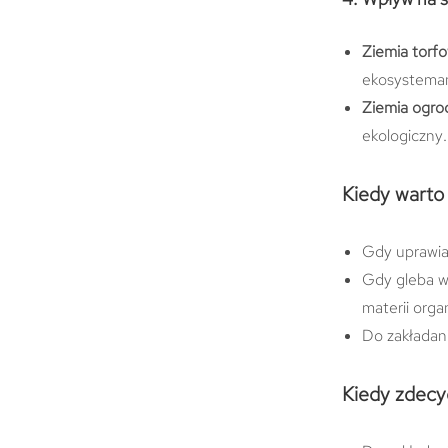
Ziemia torf
ekosystemam
Ziemia ogro
ekologiczny.
Kiedy warto
Gdy uprawias
Gdy gleba w
materii orga
Do zakładan
Kiedy zdecy