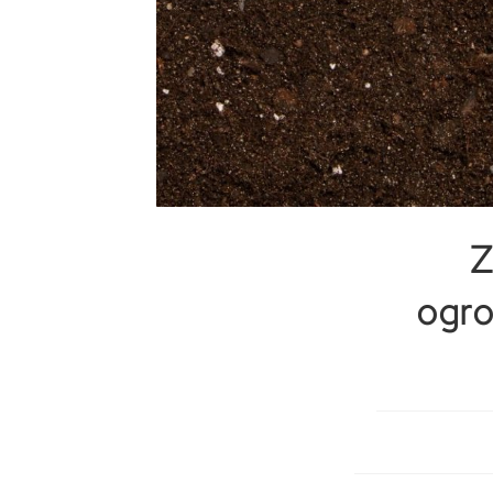
Z
ogro