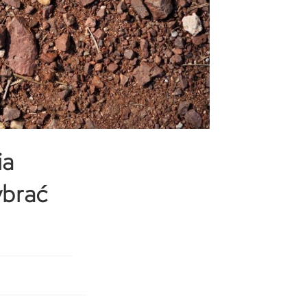
ia
ybrać
y