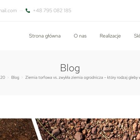
ail.com
+48 795 082 185
Strona główna
O nas
Realizacje
Sk
Blog
20
>
Blog
>
Ziemia torfowa vs. zwykła ziemia ogrodnicza – który rodzaj gleb