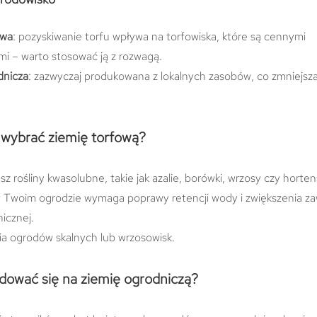
owa
: pozyskiwanie torfu wpływa na torfowiska, które są cennymi
i – warto stosować ją z rozwagą.
dnicza
: zazwyczaj produkowana z lokalnych zasobów, co zmniejsza 
 wybrać ziemię torfową?
z rośliny kwasolubne, takie jak azalie, borówki, wrzosy czy horten
 Twoim ogrodzie wymaga poprawy retencji wody i zwiększenia za
nicznej.
ia ogrodów skalnych lub wrzosowisk.
dować się na ziemię ogrodniczą?