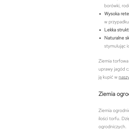
borówki, rod
Wysoka rete
w przypadku
Lekka strukt
Naturalne sk
stymulując i
Ziemia torfowa 
uprawy jagód c
ją kupić w
nasz
Ziemia ogro
Ziemia ogrodnic
ilości torfu. D
ogrodniczych.