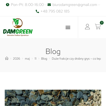
Pon-Pt: 8:00-16:00
biurodamgreen@gmail.com
+48 795 082 185
Blog
>
2026
>
maj
>
11
>
Blog
>
Duże frakcje czy drobny grys – co lepiej