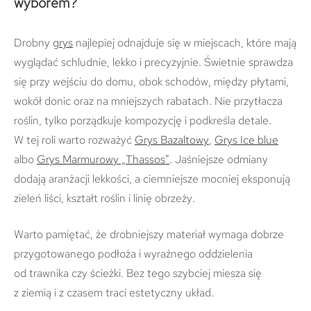
wyborem?
Drobny
grys
najlepiej odnajduje się w miejscach, które mają
wyglądać schludnie, lekko i precyzyjnie. Świetnie sprawdza
się przy wejściu do domu, obok schodów, między płytami,
wokół donic oraz na mniejszych rabatach. Nie przytłacza
roślin, tylko porządkuje kompozycję i podkreśla detale.
W tej roli warto rozważyć
Grys Bazaltowy
,
Grys Ice blue
albo
Grys Marmurowy „Thassos”
. Jaśniejsze odmiany
dodają aranżacji lekkości, a ciemniejsze mocniej eksponują
zieleń liści, kształt roślin i linię obrzeży.
Warto pamiętać, że drobniejszy materiał wymaga dobrze
przygotowanego podłoża i wyraźnego oddzielenia
od trawnika czy ścieżki. Bez tego szybciej miesza się
z ziemią i z czasem traci estetyczny układ.