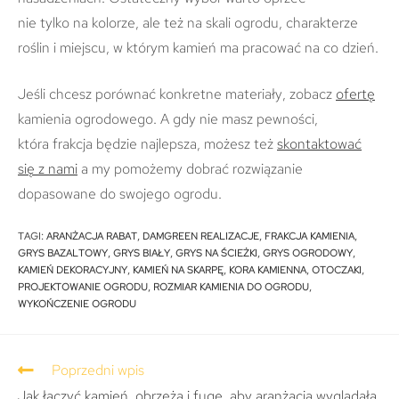
nie tylko na kolorze, ale też na skali ogrodu, charakterze
roślin i miejscu, w którym kamień ma pracować na co dzień.
Jeśli chcesz porównać konkretne materiały, zobacz
ofertę
kamienia ogrodowego. A gdy nie masz pewności,
która frakcja będzie najlepsza, możesz też
skontaktować
się z nami
a my pomożemy dobrać rozwiązanie
dopasowane do swojego ogrodu.
TAGI
:
ARANŻACJA RABAT
,
DAMGREEN REALIZACJE
,
FRAKCJA KAMIENIA
,
GRYS BAZALTOWY
,
GRYS BIAŁY
,
GRYS NA ŚCIEŻKI
,
GRYS OGRODOWY
,
KAMIEŃ DEKORACYJNY
,
KAMIEŃ NA SKARPĘ
,
KORA KAMIENNA
,
OTOCZAKI
,
PROJEKTOWANIE OGRODU
,
ROZMIAR KAMIENIA DO OGRODU
,
WYKOŃCZENIE OGRODU
Poprzedni wpis
Jak łączyć kamień, obrzeża i fugę, aby aranżacja wyglądała