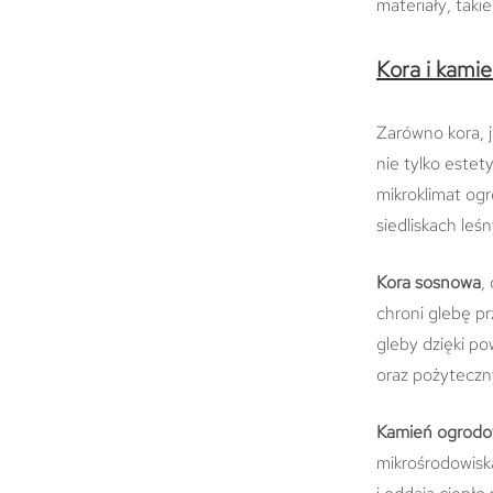
materiały, taki
Kora i kami
Zarówno kora, 
nie tylko estet
mikroklimat ogr
siedliskach leś
Kora sosnowa
,
chroni glebę p
gleby dzięki p
oraz pożytecz
Kamień ogrod
mikrośrodowiska