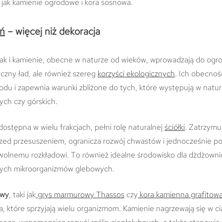
e jak kamienie ogrodowe i kora sosnowa.
eń
– więcej niż dekoracja
jak i kamienie, obecne w naturze od wieków, wprowadzają do ogr
yczny ład, ale również szereg
korzyści ekologicznych
. Ich obecnoś
odu i zapewnia warunki zbliżone do tych, które występują w natu
nych czy górskich.
 dostępna w wielu frakcjach, pełni rolę naturalnej
ściółki
. Zatrzymu
rzed przesuszeniem, ogranicza rozwój chwastów i jednocześnie po
owolnemu rozkładowi. To również idealne środowisko dla dżdżowni
nych mikroorganizmów glebowych.
owy
, taki jak
grys marmurowy Thassos
czy
kora kamienna grafitow
, które sprzyjają wielu organizmom. Kamienie nagrzewają się w ci