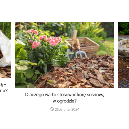
ą –
onu?
Dlaczego warto stosować korę sosnową
w ogrodzie?
21 sierpnia, 2024