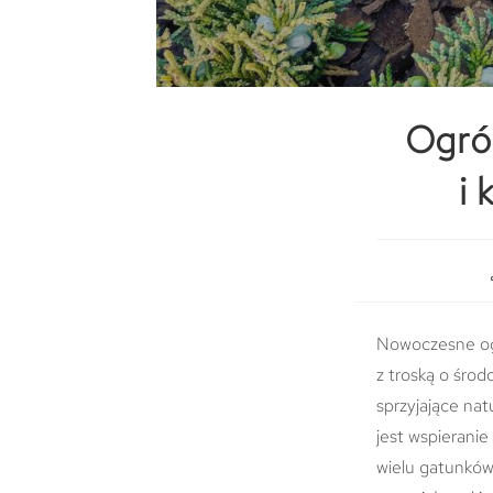
Ogród
i 
Nowoczesne ogr
z troską o środ
sprzyjające na
jest wspieranie
wielu gatunków 