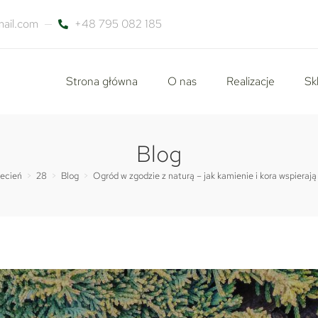
ail.com
+48 795 082 185
Strona główna
O nas
Realizacje
Sk
Blog
ecień
>
28
>
Blog
>
Ogród w zgodzie z naturą – jak kamienie i kora wspieraj