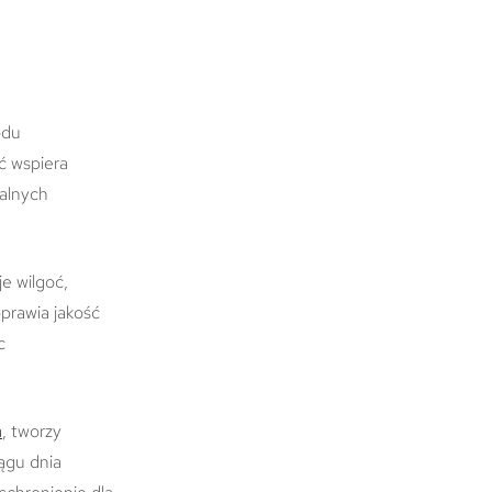
odu
ć wspiera
ralnych
je wilgoć,
prawia jakość
c
a
, tworzy
ągu dnia