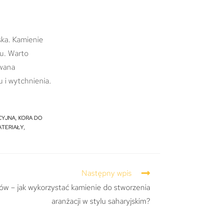
ska. Kamienie
du. Warto
owana
u i wytchnienia.
CYJNA
,
KORA DO
ATERIAŁY
,
Następny wpis
w – jak wykorzystać kamienie do stworzenia
aranżacji w stylu saharyjskim?