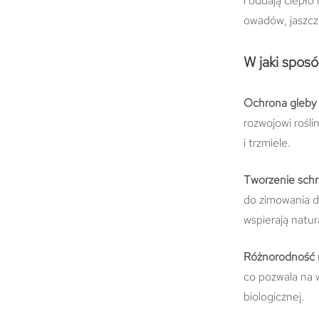
i oddają ciepło
owadów, jaszcz
W jaki spos
Ochrona gleby 
rozwojowi rośl
i trzmiele.
Tworzenie sch
do zimowania d
wspierają natur
Różnorodność 
co pozwala na 
biologicznej.