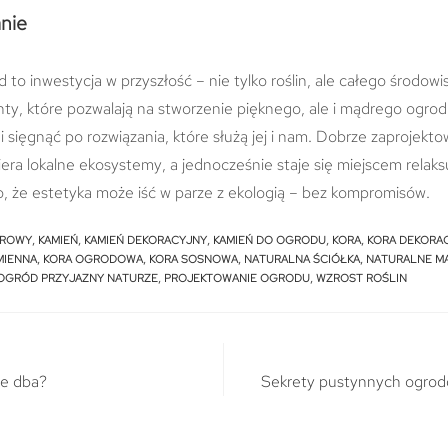
nie
 to inwestycja w przyszłość – nie tylko roślin, ale całego środowi
nty, które pozwalają na stworzenie pięknego, ale i mądrego ogro
i sięgnąć po rozwiązania, które służą jej i nam. Dobrze zaprojekt
era lokalne ekosystemy, a jednocześnie staje się miejscem relaks
, że estetyka może iść w parze z ekologią – bez kompromisów.
UROWY
,
KAMIEŃ
,
KAMIEŃ DEKORACYJNY
,
KAMIEŃ DO OGRODU
,
KORA
,
KORA DEKORA
MIENNA
,
KORA OGRODOWA
,
KORA SOSNOWA
,
NATURALNA ŚCIÓŁKA
,
NATURALNE M
OGRÓD PRZYJAZNY NATURZE
,
PROJEKTOWANIE OGRODU
,
WZROST ROŚLIN
ie dba?
Sekrety pustynnych ogrodó