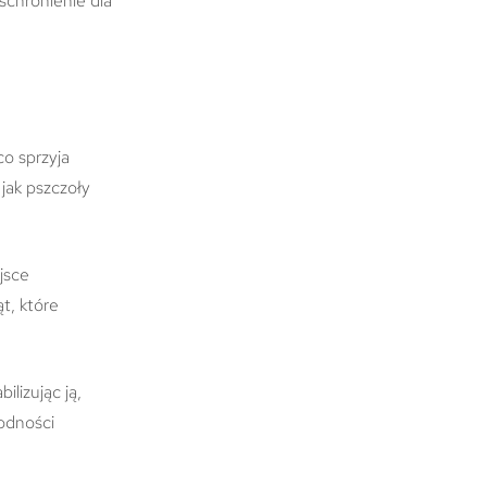
schronienie dla
co sprzyja
jak pszczoły
jsce
t, które
ilizując ją,
odności