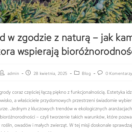
 w zgodzie z naturą – jak ka
kora wspierają bioróżnorodno
admin
28 kwietnia, 2025
Blog
0 Komentarz
ody coraz częściej łączą piękno z funkcjonalnością. Estetyka idz
owisko, a właściciele przydomowych przestrzeni świadomie wybier
turze. Jednym z kluczowych trendów w ekologicznych aranżacja
 bioróżnorodności – czyli tworzenie takich warunków, które pozwal
roślin, owadów i małych zwierząt. W tej misji doskonale sprawdzaj