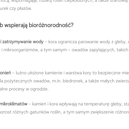
 nocą, wspomagając rozwój roślin ciepłolubnych, a także stanowią 
urek czy płazów.
ób wspierają bioróżnorodność?
i zatrzymywanie wody
– kora ogranicza parowanie wody z gleby, 
in i mikroorganizmów, a tym samym – owadów zapylających, takich 
ronień
– luźno ułożone kamienie i warstwa kory to bezpieczne mie
la pożytecznych owadów, m.in. biedronek, a także małych zwierzą
alne procesy w ogrodzie.
mikroklimatów
– kamień i kora wpływają na temperaturę gleby, stab
wzrost różnych gatunków roślin, a tym samym zwiększenie różnor