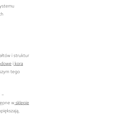
systemu
ch
łtów i struktur
rodowe
i
kora
jszym tego
 –
tępne w
sklepie
piększają,