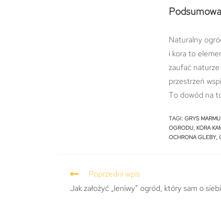
Podsumowa
Naturalny ogród
i kora to eleme
zaufać naturze 
przestrzeń wspi
To dowód na to
TAGI
:
GRYS MARM
OGRODU
,
KORA KA
OCHRONA GLEBY
,
Poprzedni wpis
Jak założyć „leniwy” ogród, który sam o sieb