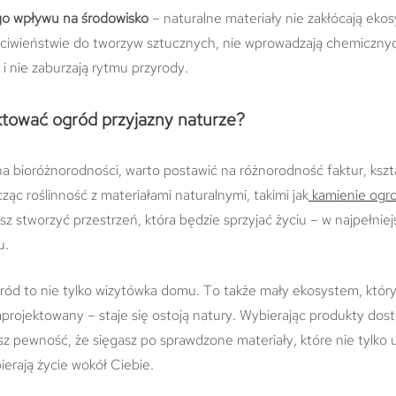
go wpływu na środowisko
– naturalne materiały nie zakłócają eko
ciwieństwie do tworzyw sztucznych, nie wprowadzają chemiczny
i nie zaburzają rytmu przyrody.
ktować ogród przyjazny naturze?
 na bioróżnorodności, warto postawić na różnorodność faktur, kszta
ząc roślinność z materiałami naturalnymi, takimi jak
kamienie og
sz stworzyć przestrzeń, która będzie sprzyjać życiu – w najpełnie
u.
gród to nie tylko wizytówka domu. To także mały ekosystem, który
projektowany – staje się ostoją natury. Wybierając produkty dos
sz pewność, że sięgasz po sprawdzone materiały, które nie tylko u
ierają życie wokół Ciebie.