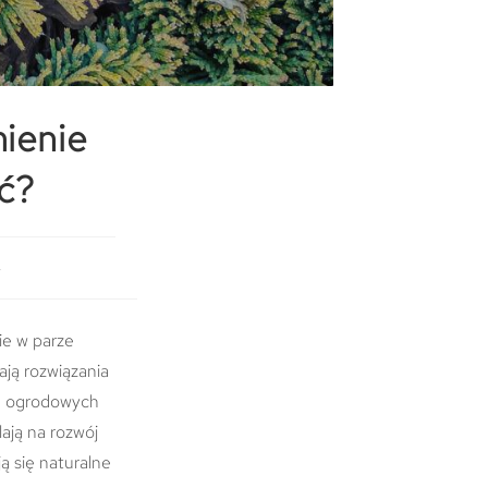
mienie
ść?
y
ie w parze
ają rozwiązania
ch ogrodowych
ają na rozwój
ą się naturalne