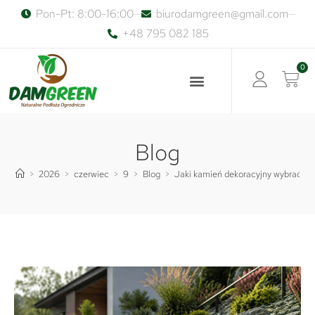
Pon-Pt: 8:00-16:00
biurodamgreen@gmail.com
+48 795 082 185
0
Blog
>
2026
>
czerwiec
>
9
>
Blog
>
Jaki kamień dekoracyjny wybrać na s