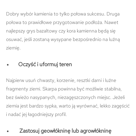
Dobry wybór kamienia to tylko połowa sukcesu. Druga
połowa to prawidłowe przygotowanie podłoża. Nawet
najlepszy grys bazaltowy czy kora kamienna będą się
osuwać, jeśli zostaną wysypane bezpośrednio na luźną
ziemię.
Oczyść i uformuj teren
Najpierw usuń chwasty, korzenie, resztki darni i luźne
fragmenty ziemi. Skarpa powinna być możliwie stabilna,
bez świeżo nasypanych, niezagęszczonych miejsc. Jeżeli
ziemia jest bardzo sypka, warto ją wyrównać, lekko zagęścić
i nadać jej łagodniejszy profil.
Zastosuj geowłókninę lub agrowłókninę