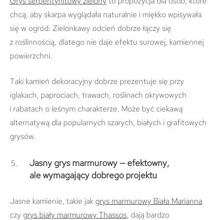
Grys serpentynitowy zielony
to propozycja dla osób, które
chcą, aby skarpa wyglądała naturalnie i miękko wpisywała
się w ogród. Zielonkawy odcień dobrze łączy się
z roślinnością, dlatego nie daje efektu surowej, kamiennej
powierzchni.
Taki kamień dekoracyjny dobrze prezentuje się przy
iglakach, paprociach, trawach, roślinach okrywowych
i rabatach o leśnym charakterze. Może być ciekawą
alternatywą dla popularnych szarych, białych i grafitowych
grysów.
Jasny grys marmurowy — efektowny,
ale wymagający dobrego projektu
Jasne kamienie, takie jak
grys marmurowy Biała Marianna
czy
grys biały marmurowy Thassos
, dają bardzo