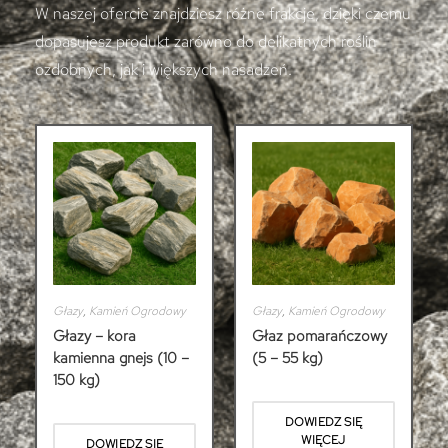
W naszej ofercie znajdziesz różne frakcje, dzięki czemu
dopasujesz produkt zarówno do delikatnych roślin
ozdobnych, jak i większych nasadzeń.
Głazy
,
Kamień Ogrodowy
Głazy
,
Kamień Ogrodowy
Głazy – kora
Głaz pomarańczowy
kamienna gnejs (10 –
(5 – 55 kg)
150 kg)
DOWIEDZ SIĘ
WIĘCEJ
DOWIEDZ SIĘ