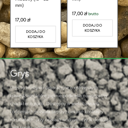
mm)
17,00
zł
brutto
17,00
zł
DODAJ DO
KOSZYKA
DODAJ DO
KOSZYKA
Grys
Grys to kruszywo dekoracyjne o ostrzejszych
krawędziach, które pięknie podkreśla nowoczesny
charakter ogrodu. Dostępny w wielu barwach
i odcieniach pozwala tworzyć ciekawe kontrasty
na rabatach, przy oczkach wodnych czy w donicach.
Jest trwały, odporny na warunki atmosferyczne