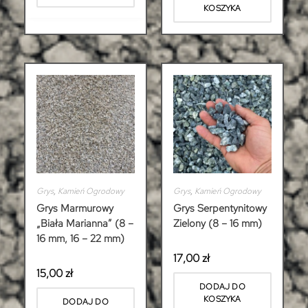
KOSZYKA
Grys
,
Kamień Ogrodowy
Grys
,
Kamień Ogrodowy
Grys Marmurowy
Grys Serpentynitowy
„Biała Marianna” (8 –
Zielony (8 – 16 mm)
16 mm, 16 – 22 mm)
17,00
zł
15,00
zł
DODAJ DO
KOSZYKA
DODAJ DO