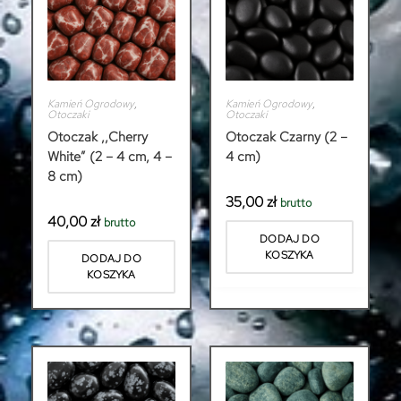
Kamień Ogrodowy
,
Kamień Ogrodowy
,
Otoczaki
Otoczaki
Otoczak ,,Cherry
Otoczak Czarny (2 –
White” (2 – 4 cm, 4 –
4 cm)
8 cm)
35,00
zł
brutto
40,00
zł
brutto
DODAJ DO
KOSZYKA
DODAJ DO
KOSZYKA