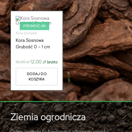
PROMOCJA!
Kora sosnowa
Kora Sosnowa
Grubość 0 – 1 cm
12,00
zł
15,00
zł
brutto
DODAJ DO
KOSZYKA
Ziemia ogrodnicza
Dobre podłoże to fundament zdrowego ogrodu.