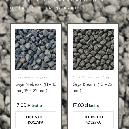
i dodaje elegancji każdej aranżacji.
Grys
,
Kamień Ogrodowy
Grys
,
Kamień Ogrodowy
Grys Niebieski (8 – 16
Grys Kośmin (16 – 22
mm, 16 – 22 mm)
mm)
17,00
zł
17,00
zł
brutto
brutto
DODAJ DO
DODAJ DO
KOSZYKA
KOSZYKA