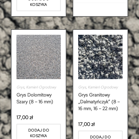
KOSZYKA
Grys
,
Kamień Ogrodowy
Grys
,
Kamień Ogrodowy
Grys Dolomitowy
Grys Granitowy
Szary (8 – 16 mm)
„Dalmatyńczyk” (8 –
16 mm, 16 – 22 mm)
17,00
zł
17,00
zł
DODAJ DO
KOSZYKA
DODAJ DO