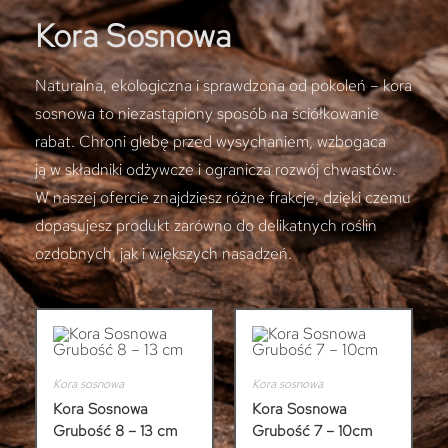
Kora Sosnowa
Naturalna, ekologiczna i sprawdzona od pokoleń – kora
sosnowa to niezastąpiony sposób na ściółkowanie
rabat. Chroni glebę przed wysychaniem, wzbogaca
ją w składniki odżywcze i ogranicza rozwój chwastów.
W naszej ofercie znajdziesz różne frakcje, dzięki czemu
dopasujesz produkt zarówno do delikatnych roślin
ozdobnych, jak i większych nasadzeń.
Kora sosnowa
Kora sosnowa
Kora Sosnowa
Kora Sosnowa
Grubość 8 – 13 cm
Grubość 7 – 10cm