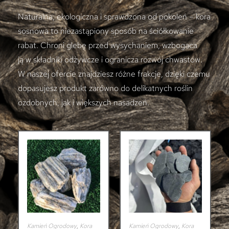
Naturalna, ekologiczna i sprawdzona od pokoleń – kora
sosnowa to niezastąpiony sposób na ściółkowanie
rabat. Chroni glebę przed wysychaniem, wzbogaca
ją w składniki odżywcze i ogranicza rozwój chwastów.
W naszej ofercie znajdziesz różne frakcje, dzięki czemu
dopasujesz produkt zarówno do delikatnych roślin
ozdobnych, jak i większych nasadzeń.
Kamień Ogrodowy
,
Kora
Kamień Ogrodowy
,
Kora