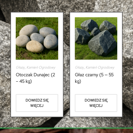
Głazy
,
Kamień Ogrodowy
Głazy
,
Kamień Ogrodowy
Otoczak Dunajec (2
Głaz czarny (5 — 55
– 45 kg)
kg)
DOWIEDZ SIĘ
DOWIEDZ SIĘ
WIĘCEJ
WIĘCEJ