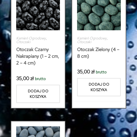
Kamień Ogrodowy
,
Kamień Ogrodowy
,
Otoczaki
Otoczaki
Otoczak Czarny
Otoczak Zielony (4 –
Nakrapiany (1 – 2 cm,
8 cm)
2 – 4 cm)
35,00
zł
brutto
35,00
zł
brutto
DODAJ DO
KOSZYKA
DODAJ DO
KOSZYKA