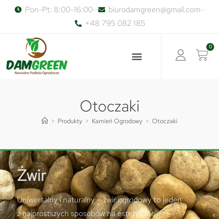
Pon-Pt: 8:00-16:00
biurodamgreen@gmail.com
+48 795 082 185
0
Otoczaki
>
Produkty
>
Kamień Ogrodowy
>
Otoczaki
Żwir
Uniwersalny i naturalny – żwir ogrodowy to jeden
z najprostszych sposobów na estetyczne