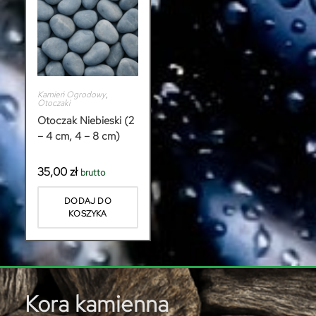
Kamień Ogrodowy
,
Otoczaki
Otoczak Niebieski (2
– 4 cm, 4 – 8 cm)
35,00
zł
brutto
DODAJ DO
KOSZYKA
Kora kamienna