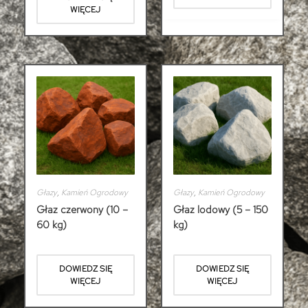
WIĘCEJ
Głazy
,
Kamień Ogrodowy
Głazy
,
Kamień Ogrodowy
Głaz czerwony (10 –
Głaz lodowy (5 – 150
60 kg)
kg)
DOWIEDZ SIĘ
DOWIEDZ SIĘ
WIĘCEJ
WIĘCEJ