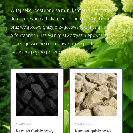
W tej sekcji dostępne są m.in. kamienie otaczane
do oczek wodnych, kamień do ogrodzeń gabionowych
oraz wyjątkowe głazy przygotowane z myślą
o fontannach. Dzięki nim stworzysz niepowtarzalne
aranżacje wodne i ogrodowe, które podkreślą
naturalne piękno przestrzeni.
Pozostałe
Pozostałe
Kamień Gabionowy
Kamień gabionowy