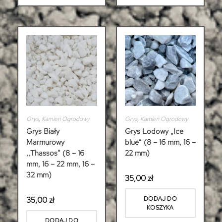
Grys
,
Kamień Ogrodowy
Grys
,
Kamień Ogrodowy
Grys Biały
Grys Lodowy „Ice
Marmurowy
blue” (8 – 16 mm, 16 –
,,Thassos” (8 – 16
22 mm)
mm, 16 – 22 mm, 16 –
32 mm)
35,00
zł
35,00
zł
DODAJ DO
KOSZYKA
DODAJ DO