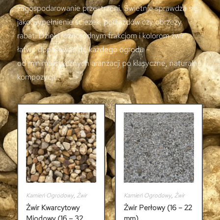
zagospodarowanie przestrzeni. Świetnie sprawdza się
jako wypełnienie ścieżek, podjazdów czy obrzeży
rabat. Dzięki różnorodnym frakcjom i kolorom żwir
łatwo dopasować do każdego ogrodu –
od minimalistycznych aranżacji po klasyczne, naturalne
kompozycje.
Kamień Ogrodowy
,
Żwir
Kamień Ogrodowy
,
Żwir
Żwir Kwarcytowy
Żwir Perłowy (16 – 22
Miodowy (16 – 32
mm)