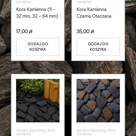
kamienna
kamienna
Kora Kamienna (11 –
Kora Kamienna
32 mm, 32 – 64 mm)
Czarna Otaczana
17,00
zł
35,00
zł
DODAJ DO
DODAJ DO
KOSZYKA
KOSZYKA
Kamień Ogrodowy
,
Kora
Kamień Ogrodowy
,
Kora
kamienna
kamienna