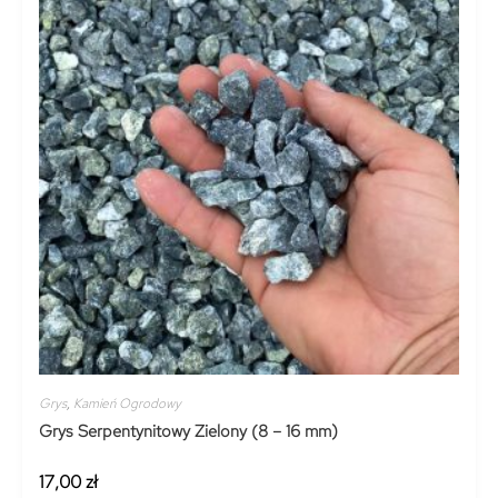
Grys
,
Kamień Ogrodowy
Grys Serpentynitowy Zielony (8 – 16 mm)
17,00
zł