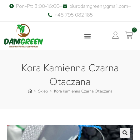
Pon-Pt: 8:00-16:00
biurodamgreen@gmail.com
+48 795 082 185
0
Kora Kamienna Czarna
Otaczana
>
Sklep
>
Kora Kamienna Czarna Otaczana