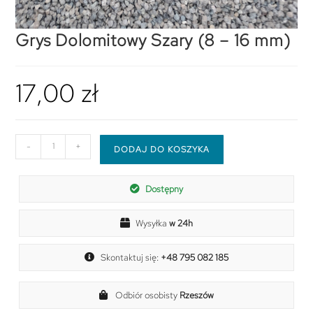
Grys Dolomitowy Szary (8 – 16 mm)
17,00
zł
-
+
DODAJ DO KOSZYKA
Dostępny
Wysyłka
w 24h
Skontaktuj się:
+48 795 082 185
Odbiór osobisty
Rzeszów