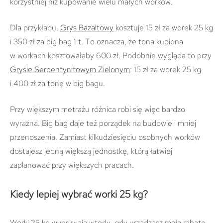
korzystniej niż kupowanie wielu małych worków.
Dla przykładu,
Grys Bazaltowy
kosztuje 15 zł za worek 25 kg
i 350 zł za big bag 1 t. To oznacza, że tona kupiona
w workach kosztowałaby 600 zł. Podobnie wygląda to przy
Grysie Serpentynitowym Zielonym
: 15 zł za worek 25 kg
i 400 zł za tonę w big bagu.
Przy większym metrażu różnica robi się więc bardzo
wyraźna. Big bag daje też porządek na budowie i mniej
przenoszenia. Zamiast kilkudziesięciu osobnych worków
dostajesz jedną większą jednostkę, którą łatwiej
zaplanować przy większych pracach.
Kiedy lepiej wybrać worki 25 kg?
Worki 25 kg wygrywają wtedy, gdy urządzasz małą rabatę,