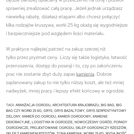
sprawniej zrealizować całą pracę. Jeżeli jednak urządzasz
niewielką rabatę, działasz etapami albo chcesz połączyć
kilka rodzajów kruszywa, worki 25 kg okażą się wygodniejsze
i bezpieczniejsze pod względem ilości materiału.
W praktyce najlepiej patrzeć na zakup szerzej niż
tylko przez pryzmat ceny. Liczy się także logistyka, łatwość
przenoszenia, dostęp do posesji i to, czy po zakończeniu
prac nie zostanie zbyt duży zapas
kamienia
. Dobrze
zaplanowany zakup to nie tylko niższy koszt, ale też mniej
nadwyżek, mniej pracy i lepszy efekt końcowy w ogrodzie.
TAGI
:
ARANŻACJA OGRODU
,
ARCHITEKTURA KRAJOBRAZU
,
BIG BAG
,
BIG
BAG CZY WORKI 25 KG
,
GRYS
,
GRYS BAZALTOWY
,
GRYS SERPENTYNITOWY
ZIELONY
,
KAMIEŃ DO OGRODU
,
KAMIEŃ OGRODOWY
,
KAMIENIE
DEKORACYJNE
,
LOGISTYKA W OGRODZIE
,
NOWOCZESNY OGRÓD
,
PORADY
OGRODNICZE
,
PROJEKTOWANIE OGRODU
,
SKLEP OGRODNICZY RZESZÓW
,
SKLEP Z KAMIENIEM RZESZÓW
,
TONA KAMIENIA
,
WORKI 25 KG
,
WYDAJNOŚĆ