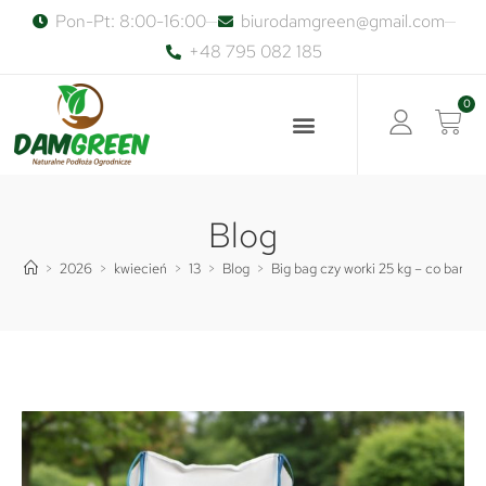
Pon-Pt: 8:00-16:00
biurodamgreen@gmail.com
+48 795 082 185
0
Blog
>
2026
>
kwiecień
>
13
>
Blog
>
Big bag czy worki 25 kg – co bardzi