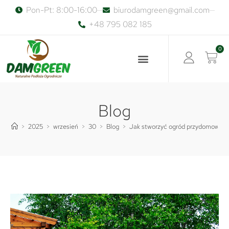
Pon-Pt: 8:00-16:00
biurodamgreen@gmail.com
+48 795 082 185
0
Blog
>
2025
>
wrzesień
>
30
>
Blog
>
Jak stworzyć ogród przydomowy o