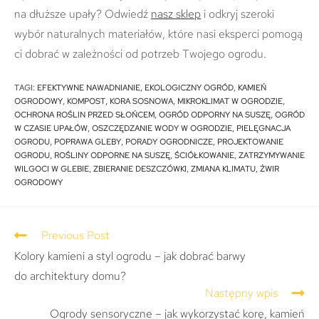
na dłuższe upały? Odwiedź
nasz sklep
i odkryj szeroki
wybór naturalnych materiałów, które nasi eksperci pomogą
ci dobrać w zależności od potrzeb Twojego ogrodu.
TAGI
:
EFEKTYWNE NAWADNIANIE
,
EKOLOGICZNY OGRÓD
,
KAMIEŃ
OGRODOWY
,
KOMPOST
,
KORA SOSNOWA
,
MIKROKLIMAT W OGRODZIE
,
OCHRONA ROŚLIN PRZED SŁOŃCEM
,
OGRÓD ODPORNY NA SUSZĘ
,
OGRÓD
W CZASIE UPAŁÓW
,
OSZCZĘDZANIE WODY W OGRODZIE
,
PIELĘGNACJA
OGRODU
,
POPRAWA GLEBY
,
PORADY OGRODNICZE
,
PROJEKTOWANIE
OGRODU
,
ROŚLINY ODPORNE NA SUSZĘ
,
ŚCIÓŁKOWANIE
,
ZATRZYMYWANIE
WILGOCI W GLEBIE
,
ZBIERANIE DESZCZÓWKI
,
ZMIANA KLIMATU
,
ŻWIR
OGRODOWY
Previous Post
Kolory kamieni a styl ogrodu – jak dobrać barwy
do architektury domu?
Następny wpis
Ogrody sensoryczne – jak wykorzystać korę, kamień