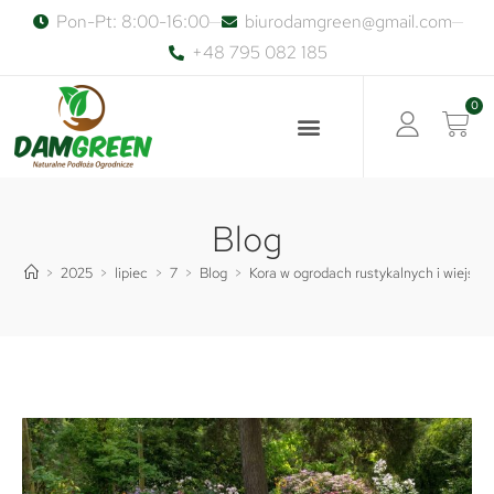
Pon-Pt: 8:00-16:00
biurodamgreen@gmail.com
+48 795 082 185
0
Blog
>
2025
>
lipiec
>
7
>
Blog
>
Kora w ogrodach rustykalnych i wiejskic