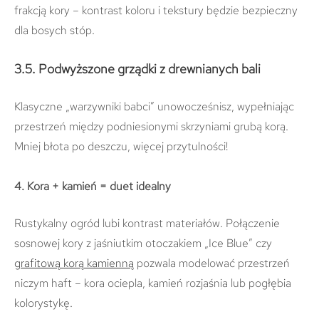
frakcją kory – kontrast koloru i tekstury będzie bezpieczny
dla bosych stóp.
3.5. Podwyższone grządki z drewnianych bali
Klasyczne „warzywniki babci” unowocześnisz, wypełniając
przestrzeń między podniesionymi skrzyniami grubą korą.
Mniej błota po deszczu, więcej przytulności!
4. Kora + kamień = duet idealny
Rustykalny ogród lubi kontrast materiałów. Połączenie
sosnowej kory z jaśniutkim otoczakiem „Ice Blue” czy
grafitową korą kamienną
pozwala modelować przestrzeń
niczym haft – kora ociepla, kamień rozjaśnia lub pogłębia
kolorystykę.