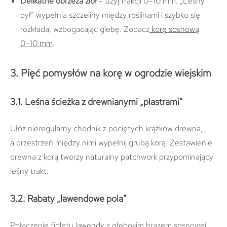
Delikatne obrzeża ziół
– użyj frakcji 0–10 mm. „Leśny
pył” wypełnia szczeliny między roślinami i szybko się
rozkłada, wzbogacając glebę. Zobacz
korę sosnową
0–10 mm
.
3. Pięć pomysłów na korę w ogrodzie wiejskim
3.1. Leśna ścieżka z drewnianymi „plastrami”
Ułóż nieregularny chodnik z pociętych krążków drewna,
a przestrzeń między nimi wypełnij grubą korą. Zestawienie
drewna z korą tworzy naturalny patchwork przypominający
leśny trakt.
3.2. Rabaty „lawendowe pola”
Połączenie fioletu lawendy z głębokim brązem sosnowej