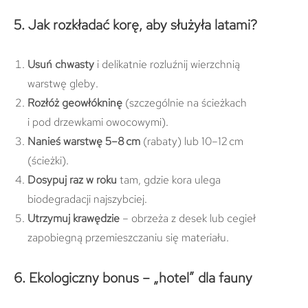
5. Jak rozkładać korę, aby służyła latami?
Usuń chwasty
i delikatnie rozluźnij wierzchnią
warstwę gleby.
Rozłóż geowłókninę
(szczególnie na ścieżkach
i pod drzewkami owocowymi).
Nanieś warstwę 5–8 cm
(rabaty) lub 10–12 cm
(ścieżki).
Dosypuj raz w roku
tam, gdzie kora ulega
biodegradacji najszybciej.
Utrzymuj krawędzie
– obrzeża z desek lub cegieł
zapobiegną przemieszczaniu się materiału.
6. Ekologiczny bonus – „hotel” dla fauny