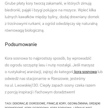
Grube płaty kory tworzą zakamarki, w których zimują
biedronki, pająki i bzygi polujące na mszyce. Wpleć kilka
luźnych kawałków między byliny, dodaj drewniany domek
z trzcinowymi rurkami, a ogród odwdzięczy się naturalną
równowagą biologiczną.
Podsumowanie
Kora sosnowa to najprostszy sposób, by wprowadzić
do ogrodu szczyptę lasu i nutę nostalgii. Jeśli marzysz
o rustykalnej aranżacji, zajrzyj do kategorii
kora sosnowa
lub
odwiedź nas stacjonarnie w Rzeszowie, jesteśmy
na ul. Lwowskiej 130. Ciepły zapach sosny czeka razem
z porcją inspiracji i fachowym doradztwem!
TAGI
:
DEKORACJE OGRODOWE
,
FRAKCJE KORY
,
GEOWŁÓKNINA
,
GRZĄDKI