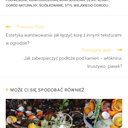
PODNIESIONE
,
KORA OGRODOWA
,
KORA SOSNOWA
,
LEŚNY KLIMAT
,
OGRÓD NATURALNY
,
ŚCIÓŁKOWANIE
,
STYL WIEJSKIEGO OGRODU
Previous Post
Estetyka warstwowania: jak łączyć korę z innymi teksturami
w ogrodzie?
Następny wpis
Jak zabezpieczyć podłoże pod kamień – włóknina,
kruszywo, piasek?
MOŻE CI SIĘ SPODOBAĆ RÓWNIEŻ