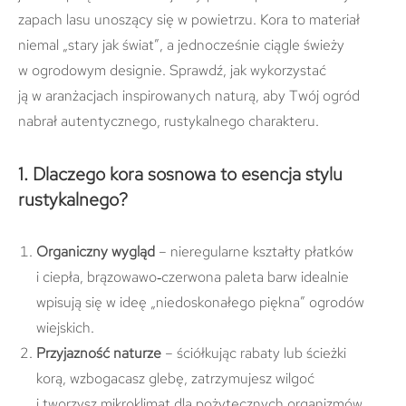
zapach lasu unoszący się w powietrzu. Kora to materiał
niemal „stary jak świat”, a jednocześnie ciągle świeży
w ogrodowym designie. Sprawdź, jak wykorzystać
ją w aranżacjach inspirowanych naturą, aby Twój ogród
nabrał autentycznego, rustykalnego charakteru.
1. Dlaczego kora sosnowa to esencja stylu
rustykalnego?
Organiczny wygląd
– nieregularne kształty płatków
i ciepła, brązowawo‑czerwona paleta barw idealnie
wpisują się w ideę „niedoskonałego piękna” ogrodów
wiejskich.
Przyjazność naturze
– ściółkując rabaty lub ścieżki
korą, wzbogacasz glebę, zatrzymujesz wilgoć
i tworzysz mikroklimat dla pożytecznych organizmów.