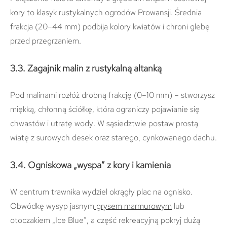
kory to klasyk rustykalnych ogrodów Prowansji. Średnia
frakcja (20–44 mm) podbija kolory kwiatów i chroni glebę
przed przegrzaniem.
3.3. Zagajnik malin z rustykalną altanką
Pod malinami rozłóż drobną frakcję (0–10 mm) – stworzysz
miękką, chłonną ściółkę, która ograniczy pojawianie się
chwastów i utratę wody. W sąsiedztwie postaw prostą
wiatę z surowych desek oraz starego, cynkowanego dachu.
3.4. Ogniskowa „wyspa” z kory i kamienia
W centrum trawnika wydziel okrągły plac na ognisko.
Obwódkę wysyp jasnym
grysem marmurowym
lub
otoczakiem „Ice Blue”, a część rekreacyjną pokryj dużą