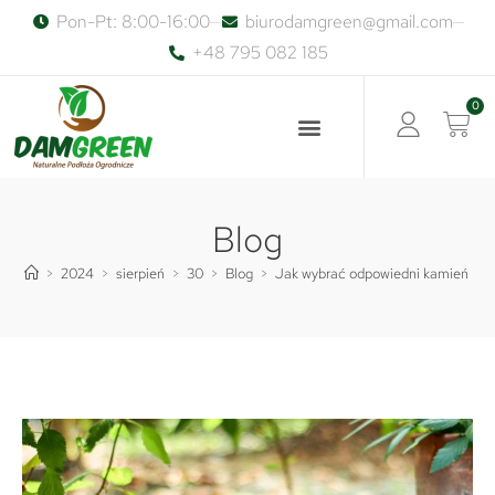
Pon-Pt: 8:00-16:00
biurodamgreen@gmail.com
+48 795 082 185
0
Blog
>
2024
>
sierpień
>
30
>
Blog
>
Jak wybrać odpowiedni kamień dek