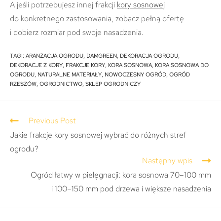
A jeśli potrzebujesz innej frakcji
kory sosnowej
do konkretnego zastosowania, zobacz pełną ofertę
i dobierz rozmiar pod swoje nasadzenia.
TAGI
:
ARANŻACJA OGRODU
,
DAMGREEN
,
DEKORACJA OGRODU
,
DEKORACJE Z KORY
,
FRAKCJE KORY
,
KORA SOSNOWA
,
KORA SOSNOWA DO
OGRODU
,
NATURALNE MATERIAŁY
,
NOWOCZESNY OGRÓD
,
OGRÓD
RZESZÓW
,
OGRODNICTWO
,
SKLEP OGRODNICZY
Previous Post
Jakie frakcje kory sosnowej wybrać do różnych stref
ogrodu?
Następny wpis
Ogród łatwy w pielęgnacji: kora sosnowa 70–100 mm
i 100–150 mm pod drzewa i większe nasadzenia