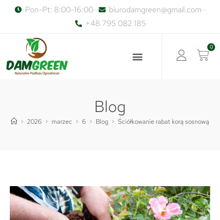
Pon-Pt: 8:00-16:00
biurodamgreen@gmail.com
+48 795 082 185
0
Blog
>
2026
>
marzec
>
6
>
Blog
>
Ściółkowanie rabat korą sosnową 2