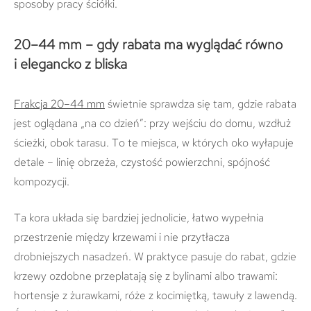
sposoby pracy ściółki.
20–44 mm – gdy rabata ma wyglądać równo
i elegancko z bliska
Frakcja 20–44 mm
świetnie sprawdza się tam, gdzie rabata
jest oglądana „na co dzień”: przy wejściu do domu, wzdłuż
ścieżki, obok tarasu. To te miejsca, w których oko wyłapuje
detale – linię obrzeża, czystość powierzchni, spójność
kompozycji.
Ta kora układa się bardziej jednolicie, łatwo wypełnia
przestrzenie między krzewami i nie przytłacza
drobniejszych nasadzeń. W praktyce pasuje do rabat, gdzie
krzewy ozdobne przeplatają się z bylinami albo trawami:
hortensje z żurawkami, róże z kocimiętką, tawuły z lawendą.