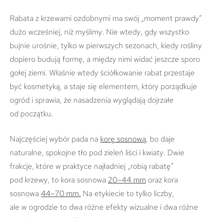
Rabata z krzewami ozdobnymi ma swój „moment prawdy”
dużo wcześniej, niż myślimy. Nie wtedy, gdy wszystko
bujnie urośnie, tylko w pierwszych sezonach, kiedy rośliny
dopiero budują formę, a między nimi widać jeszcze sporo
gołej ziemi. Właśnie wtedy ściółkowanie rabat przestaje
być kosmetyką, a staje się elementem, który porządkuje
ogród i sprawia, że nasadzenia wyglądają dojrzałe
od początku.
Najczęściej wybór pada na
korę sosnową
, bo daje
naturalne, spokojne tło pod zieleń liści i kwiaty. Dwie
frakcje, które w praktyce najładniej „robią rabatę”
pod krzewy, to kora sosnowa
20–44 mm
oraz kora
sosnowa
44–70 mm.
Na etykiecie to tylko liczby,
ale w ogrodzie to dwa różne efekty wizualne i dwa różne