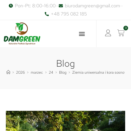
Pon-Pt: 8:00-16:00
biurodamgreen@gmail.com
+48 795 082 185
0
Blog
>
2026
>
marzec
>
24
>
Blog
>
Ziemia uniwersalna i kora sosnowa –