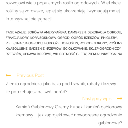
rozwojowi wielu popularnych roślin ogrodowych. W efekcie
rośliny są zdrowsze, lepiej się ukorzeniają i wymagają mniej
intensywnej pielęgnacji.
TAGI
:
AZALIE
,
BORÓWKA AMERYKAŃSKA
,
DAMGREEN
,
DEKORACJA OGRODU
,
FRAKCJA KORY
,
KORA SOSNOWA
,
OGRÓD
,
OGRÓD RZESZÓW
,
PH GLEBY
,
PIELĘGNACJA OGRODU
,
PODŁOŻE DO ROŚLIN
,
RODODENDRONY
,
ROŚLINY
KWASOLUBNE
,
SADZENIE KRZEWÓW
,
ŚCIÓŁKOWANIE
,
SKLEP OGRODNICZY
RZESZÓW
,
UPRAWA BORÓWKI
,
WILGOTNOŚĆ GLEBY
,
ZIEMIA UNIWERSALNA
Previous Post
Ziemia ogrodnicza jako baza pod trawnik, rabaty i krzewy –
ile potrzebujesz na swój ogród?
Następny wpis
Kamień Gabionowy Czarny Łupek i kamień gabionowy
kremowy – jak zaprojektować nowoczesne ogrodzenie
gabionowe?