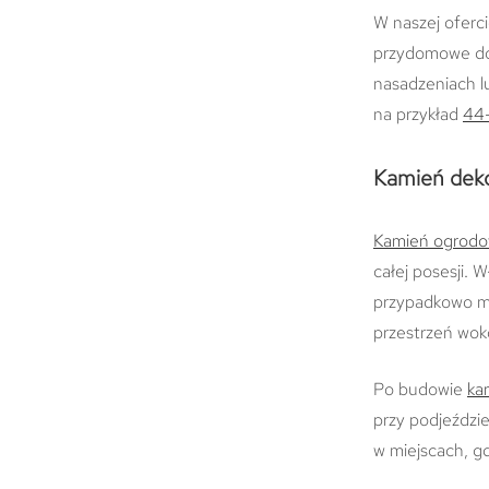
W naszej oferc
przydomowe d
nasadzeniach l
na przykład
44
Kamień dekor
Kamień ogrod
całej posesji.
przypadkowo mo
przestrzeń wok
Po budowie
ka
przy podjeździ
w miejscach, g