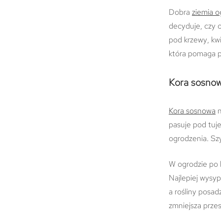
Dobra
ziemia 
decyduje, czy 
pod krzewy, kw
która pomaga po
Kora sosnow
Kora sosnowa
n
pasuje pod tuj
ogrodzenia. Szy
W ogrodzie po 
Najlepiej wysy
a rośliny posa
zmniejsza prze