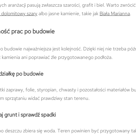
 aranżacji pasują zwłaszcza szarości, grafit i biel. Warto zwróc
 dolomitowy szary
albo jasne kamienie, takie jak
Biała Marianna
.
ność prac po budowie
o budowie najważniejsza jest kolejność. Dzięki niej nie trzeba pó
ać kamienia ani poprawiać źle przygotowanego podłoża.
działkę po budowie
tki zaprawy, folie, styropian, chwasty i pozostałości materiałów 
im sprzątaniu widać prawdziwy stan terenu.
 grunt i sprawdź spadki
po deszczu zbiera się woda. Teren powinien być przygotowany tak