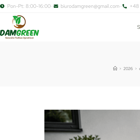
Pon-Pt: 8:00-16:00
biurodamgreen@gmail.com
+48 
S
>
2026
>