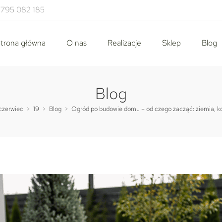
795 082 185
trona główna
O nas
Realizacje
Sklep
Blog
Blog
czerwiec
>
19
>
Blog
>
Ogród po budowie domu – od czego zacząć: ziemia, k