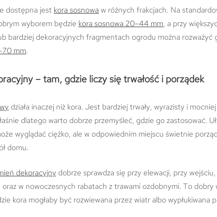
ie dostępna jest
kora sosnowa
w różnych frakcjach. Na standardo
obrym wyborem będzie
kora sosnowa 20–44 mm
, a przy większy
ub bardziej dekoracyjnych fragmentach ogrodu można rozważyć g
–70 mm
.
acyjny – tam, gdzie liczy się trwałość i porządek
owy
działa inaczej niż kora. Jest bardziej trwały, wyrazisty i mocnie
 Właśnie dlatego warto dobrze przemyśleć, gdzie go zastosować. U
że wyglądać ciężko, ale w odpowiednim miejscu świetnie porzą
ół domu.
mień dekoracyjny
dobrze sprawdza się przy elewacji, przy wejściu,
e oraz w nowoczesnych rabatach z trawami ozdobnymi. To dobry 
dzie kora mogłaby być rozwiewana przez wiatr albo wypłukiwana 