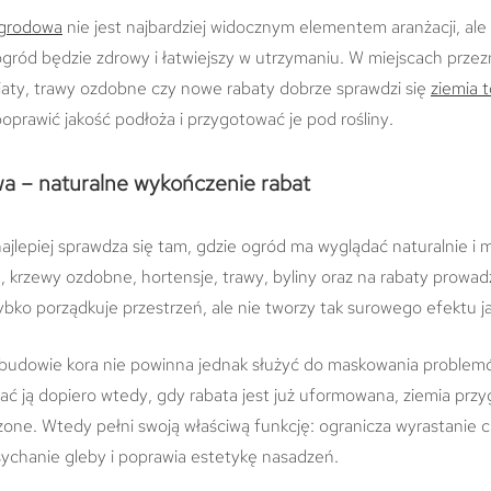
ogrodowa
nie jest najbardziej widocznym elementem aranżacji, ale
ogród będzie zdrowy i łatwiejszy w utrzymaniu. W miejscach prz
iaty, trawy ozdobne czy nowe rabaty dobrze sprawdzi się
ziemia 
prawić jakość podłoża i przygotować je pod rośliny.
a – naturalne wykończenie rabat
ajlepiej sprawdza się tam, gdzie ogród ma wyglądać naturalnie i 
e, krzewy ozdobne, hortensje, trawy, byliny oraz na rabaty prowa
bko porządkuje przestrzeń, ale nie tworzy tak surowego efektu j
budowie kora nie powinna jednak służyć do maskowania problem
pać ją dopiero wtedy, gdy rabata jest już uformowana, ziemia prz
dzone. Wtedy pełni swoją właściwą funkcję: ogranicza wyrastanie
sychanie gleby i poprawia estetykę nasadzeń.