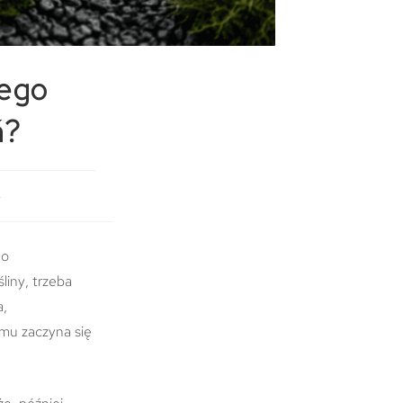
zego
ń?
y
go
śliny, trzeba
a,
mu zaczyna się