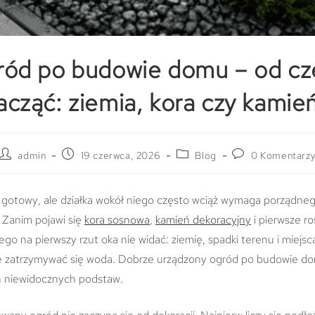
ód po budowie domu – od c
acząć: ziemia, kora czy kamie
admin
19 czerwca, 2026
Blog
0 Komentarz
gotowy, ale działka wokół niego często wciąż wymaga porządne
 Zanim pojawi się
kora sosnowa
,
kamień dekoracyjny
i pierwsze ro
ego na pierwszy rzut oka nie widać: ziemię, spadki terenu i miejsc
 zatrzymywać się woda. Dobrze urządzony ogród po budowie do
h niewidocznych podstaw.