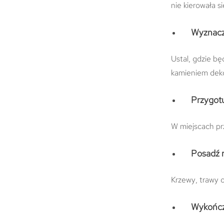
nie kierowała s
Wyznacz
Ustal, gdzie bę
kamieniem dek
Przygotu
W miejscach pr
Posadź r
Krzewy, trawy o
Wykończ