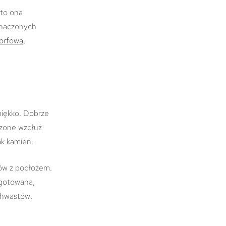
 to ona
eznaczonych
torfowa
,
miękko. Dobrze
dzone wzdłuż
ak kamień.
ów z podłożem.
ygotowana,
 chwastów,