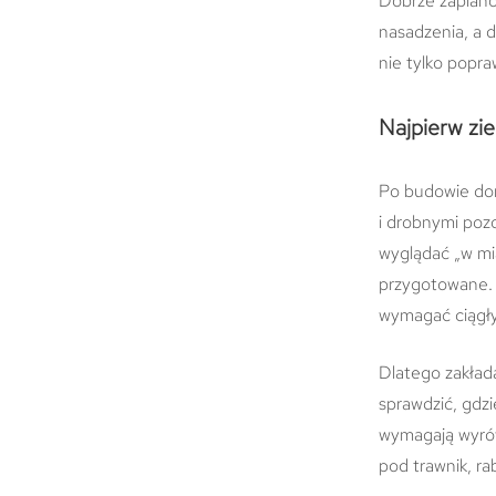
Dobrze zaplanow
nasadzenia, a 
nie tylko popra
Najpierw zi
Po budowie dom
i drobnymi poz
wyglądać „w mia
przygotowane. T
wymagać ciągł
Dlatego zakład
sprawdzić, gdzi
wymagają wyrów
pod trawnik, ra