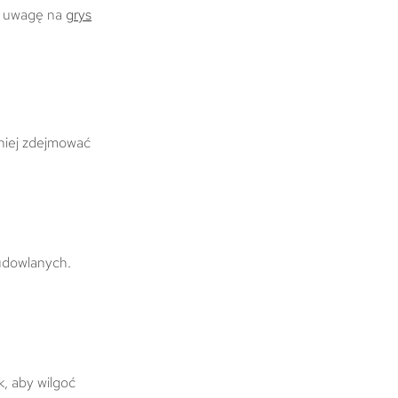
ić uwagę na
grys
źniej zdejmować
budowlanych.
, aby wilgoć