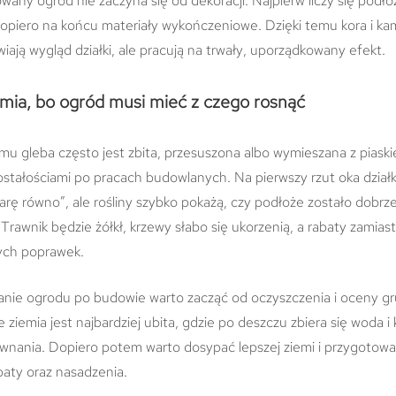
any ogród nie zaczyna się od dekoracji. Najpierw liczy się podło
dopiero na końcu materiały wykończeniowe. Dzięki temu kora i ka
wiają wygląd działki, ale pracują na trwały, uporządkowany efekt.
emia, bo ogród musi mieć z czego rosnąć
u gleba często jest zbita, przesuszona albo wymieszana z piaski
ostałościami po pracach budowlanych. Na pierwszy rzut oka dzia
rę równo”, ale rośliny szybko pokażą, czy podłoże zostało dobrz
rawnik będzie żółkł, krzewy słabo się ukorzenią, a rabaty zamias
ych poprawek.
anie ogrodu po budowie warto zacząć od oczyszczenia i oceny gr
e ziemia jest najbardziej ubita, gdzie po deszczu zbiera się woda i
nania. Dopiero potem warto dosypać lepszej ziemi i przygotowa
baty oraz nasadzenia.