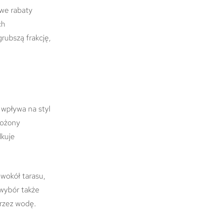
we rabaty
ch
rubszą frakcję,
j wpływa na styl
łożony
dkuje
 wokół tarasu,
wybór także
przez wodę.