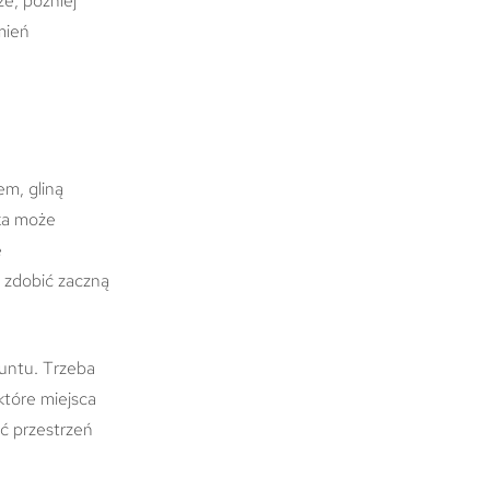
że, później
mień
em, gliną
łka może
e
t zdobić zaczną
untu. Trzeba
 które miejsca
ć przestrzeń