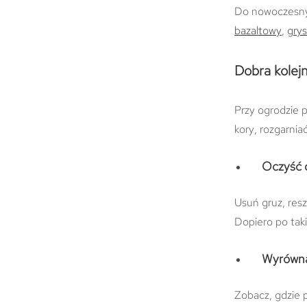
Do nowoczesnych
bazaltowy
,
grys
Dobra kolej
Przy ogrodzie p
kory, rozgarni
Oczyść 
Usuń gruz, resz
Dopiero po tak
Wyrównaj
Zobacz, gdzie 