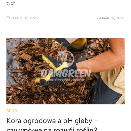
tych…
0 KOMENTARZY
24 MARCA, 2026
BLOG
Kora ogrodowa a pH gleby –
czy wpływa na rozwój roślin?