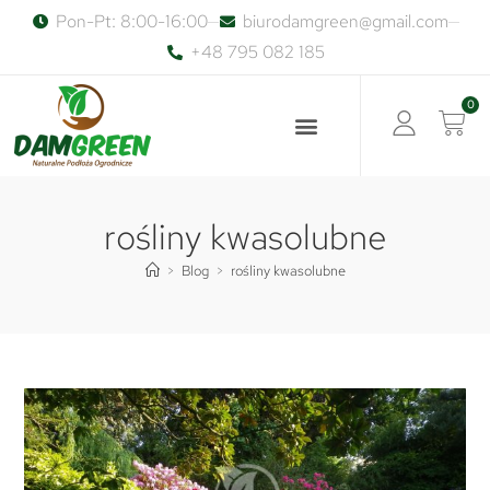
Pon-Pt: 8:00-16:00
biurodamgreen@gmail.com
+48 795 082 185
0
rośliny kwasolubne
>
Blog
>
rośliny kwasolubne