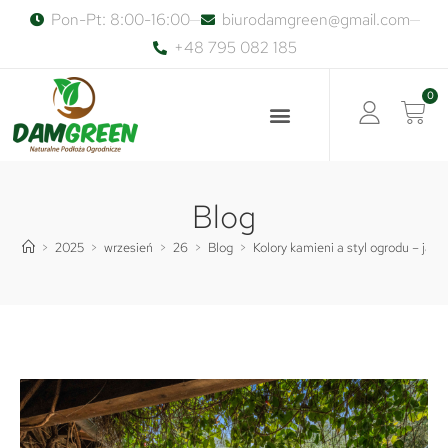
Pon-Pt: 8:00-16:00
biurodamgreen@gmail.com
+48 795 082 185
0
Blog
>
2025
>
wrzesień
>
26
>
Blog
>
Kolory kamieni a styl ogrodu – jak