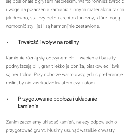
się doskonale z grysem niebieskim. Warto również zwrócić
uwagę na połączenie kamienia z innymi materiałami takimi
jak drewno, stal czy beton architektoniczny, które mogą
wzmocnić styl, jeśli są harmonijnie zestawione.
Trwałość i wpływ na rośliny
Kamienie różnią się odczynem pH – wapienie i bazalty
podwyższają pH, granit lekko je obniża, piaskowiec i żwir
są neutralne. Przy doborze warto uwzględnić preferencje
roślin, by nie zaszkodzić kwiatom czy ziołom.
Przygotowanie podłoża i układanie
kamienia
Zanim zaczniemy układać kamień, należy odpowiednio
przygotować grunt. Musimy usunąć wszelkie chwasty