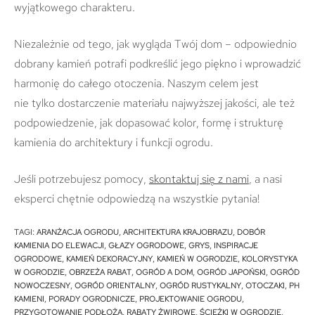
wyjątkowego charakteru.
Niezależnie od tego, jak wygląda Twój dom – odpowiednio
dobrany kamień potrafi podkreślić jego piękno i wprowadzić
harmonię do całego otoczenia. Naszym celem jest
nie tylko dostarczenie materiału najwyższej jakości, ale też
podpowiedzenie, jak dopasować kolor, formę i strukturę
kamienia do architektury i funkcji ogrodu.
Jeśli potrzebujesz pomocy,
skontaktuj się z nami
, a nasi
eksperci chętnie odpowiedzą na wszystkie pytania!
TAGI
:
ARANŻACJA OGRODU
,
ARCHITEKTURA KRAJOBRAZU
,
DOBÓR
KAMIENIA DO ELEWACJI
,
GŁAZY OGRODOWE
,
GRYS
,
INSPIRACJE
OGRODOWE
,
KAMIEŃ DEKORACYJNY
,
KAMIEŃ W OGRODZIE
,
KOLORYSTYKA
W OGRODZIE
,
OBRZEŻA RABAT
,
OGRÓD A DOM
,
OGRÓD JAPOŃSKI
,
OGRÓD
NOWOCZESNY
,
OGRÓD ORIENTALNY
,
OGRÓD RUSTYKALNY
,
OTOCZAKI
,
PH
KAMIENI
,
PORADY OGRODNICZE
,
PROJEKTOWANIE OGRODU
,
PRZYGOTOWANIE PODŁOŻA
,
RABATY ŻWIROWE
,
ŚCIEŻKI W OGRODZIE
,