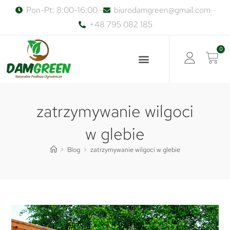
Pon-Pt: 8:00-16:00
biurodamgreen@gmail.com
+48 795 082 185
0
zatrzymywanie wilgoci
w glebie
>
Blog
>
zatrzymywanie wilgoci w glebie