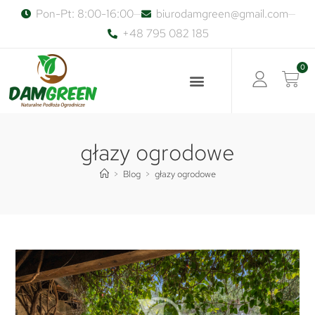
Pon-Pt: 8:00-16:00
biurodamgreen@gmail.com
+48 795 082 185
0
głazy ogrodowe
>
Blog
>
głazy ogrodowe