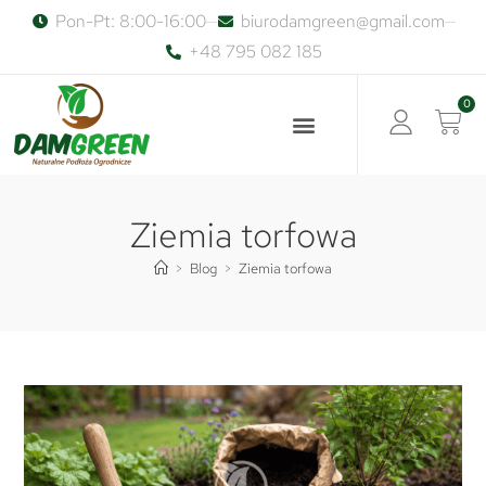
Pon-Pt: 8:00-16:00
biurodamgreen@gmail.com
+48 795 082 185
0
Ziemia torfowa
>
Blog
>
Ziemia torfowa