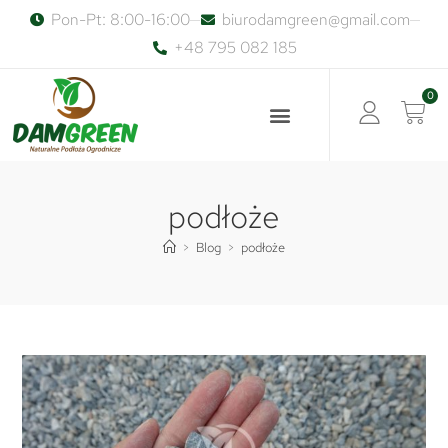
Pon-Pt: 8:00-16:00
biurodamgreen@gmail.com
+48 795 082 185
0
podłoże
>
Blog
>
podłoże