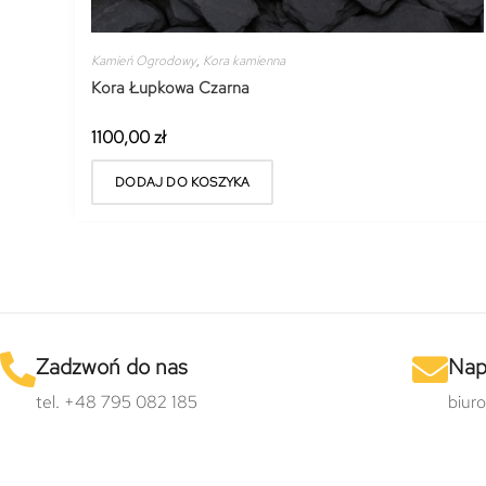
Kamień Ogrodowy
,
Kora kamienna
Kora Łupkowa Czarna
1100,00
zł
DODAJ DO KOSZYKA
Zadzwoń do nas
Nap
tel. +48 795 082 185
biur