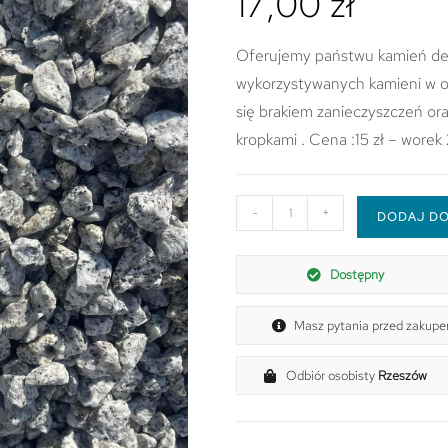
17,00
zł
Oferujemy państwu kamień dek
wykorzystywanych kamieni w o
się brakiem zanieczyszczeń o
kropkami . Cena :15 zł – worek
-
+
DODAJ DO
Dostępny
Masz pytania przed zakupe
Odbiór osobisty
Rzeszów