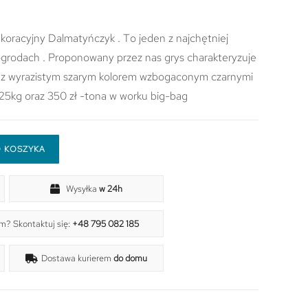
oracyjny Dalmatyńczyk . To jeden z najchętniej
grodach . Proponowany przez nas grys charakteryzuje
raz wyrazistym szarym kolorem wzbogaconym czarnymi
 25kg oraz 350 zł -tona w worku big-bag
 KOSZYKA
Wysyłka
w 24h
m? Skontaktuj się:
+48 795 082 185
Dostawa kurierem
do domu