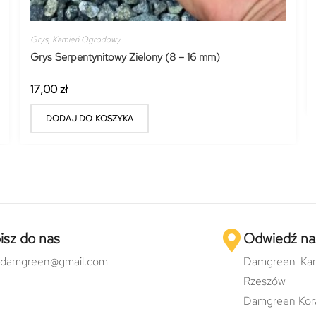
Grys
,
Kamień Ogrodowy
Grys Serpentynitowy Zielony (8 – 16 mm)
17,00
zł
DODAJ DO KOSZYKA
isz do nas
Odwiedź na
odamgreen@gmail.com
Damgreen-Kam
Rzeszów
Damgreen Kor