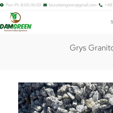
Pon-Pt: 8:00-16:00
biurodamgreen@gmail.com
+48 
S
Grys Granit