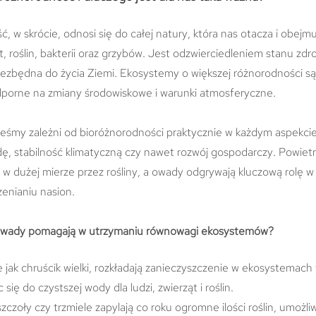
, w skrócie, odnosi się do całej natury, która nas otacza i obejm
t, roślin, bakterii oraz grzybów. Jest odzwierciedleniem stanu zd
niezbędna do życia Ziemi. Ekosystemy o większej różnorodności są 
odporne na zmiany środowiskowe i warunki atmosferyczne.
teśmy zależni od bioróżnorodności praktycznie w każdym aspekcie,
ę, stabilność klimatyczną czy nawet rozwój gospodarczy. Powietr
w dużej mierze przez rośliny, a owady odgrywają kluczową rolę w 
zenianiu nasion.
 owady pomagają w utrzymaniu równowagi ekosystemów?
 jak chruścik wielki, rozkładają zanieczyszczenie w ekosystemac
 się do czystszej wody dla ludzi, zwierząt i roślin.
zczoły czy trzmiele zapylają co roku ogromne ilości roślin, umożli