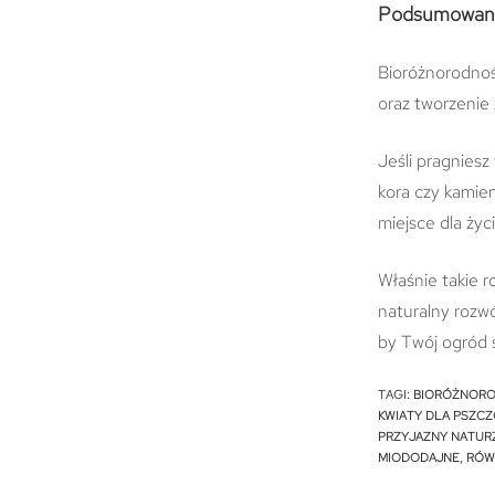
Podsumowan
Bioróżnorodnoś
oraz tworzenie 
Jeśli pragniesz
kora czy kamien
miejsce dla życi
Właśnie takie r
naturalny rozwó
by Twój ogród 
TAGI
:
BIORÓŻNOR
KWIATY DLA PSZC
PRZYJAZNY NATUR
MIODODAJNE
,
RÓW