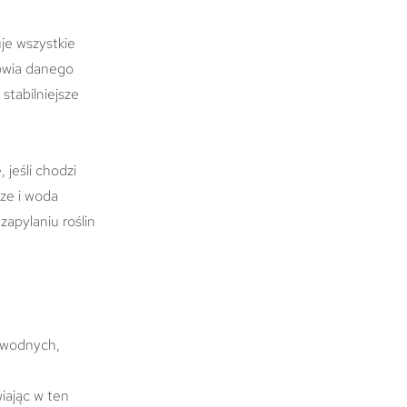
uje wszystkie
rowia danego
stabilniejsze
 jeśli chodzi
ze i woda
zapylaniu roślin
h wodnych,
wiając w ten