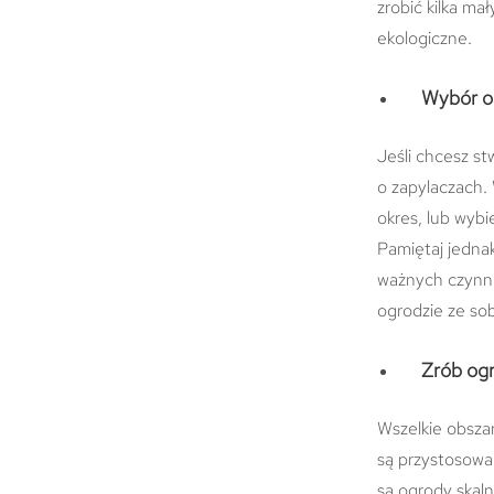
zrobić kilka ma
ekologiczne.
Wybór o
Jeśli chcesz st
o zapylaczach. 
okres, lub wybi
Pamiętaj jednak
ważnych czynni
ogrodzie ze so
Zrób ogr
Wszelkie obszary
są przystosowa
są ogrody skaln