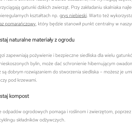
rzyciągają gatunki dzikich zwierząt. Przy zakładaniu skalniaka najl
nieregularnych kształtach np.
grys niebieski
. Warto też wykorzyst
łaz pomarańczowy
, który będzie stanowił punkt centralny w nasz
taj naturalne materiały z ogrodu
gałęzi zapewniają pożywienie i bezpieczne siedliska dla wielu gatunk
nieskoszonych bylin, może dać schronienie hibernującym owado
 są dobrym rozwiązaniem do stworzenia siedliska – możesz je umi
 czy pod krzewami.
staj kompost
odpadów ogrodowych pomaga i roślinom i zwierzętom, poprzez 
cyklingu składników odżywczych.