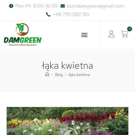
Pon-Pt: 8:00-16:00
biurodamgreen@gmail.com
+48 795 082 185
0
łąka kwietna
>
Blog
>
łąka kwietna