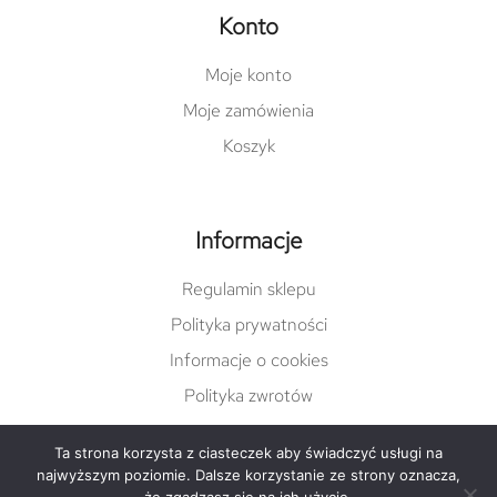
Konto
Moje konto
Moje zamówienia
Koszyk
Informacje
Regulamin sklepu
Polityka prywatności
Informacje o cookies
Polityka zwrotów
Ta strona korzysta z ciasteczek aby świadczyć usługi na
najwyższym poziomie. Dalsze korzystanie ze strony oznacza,
© Copyright 2022 damgreen.pl |
varto.pl