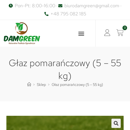
Pon-Pt: 8:00-16:00
biurodamgreen@gmail.com
+48 795 082 185
0
Głaz pomarańczowy (5 – 55
kg)
>
Sklep
>
Głaz pomarańczowy (5 – 55 kg)