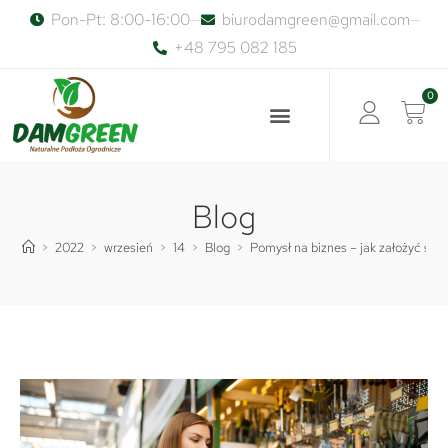
Pon-Pt: 8:00-16:00
biurodamgreen@gmail.com
+48 795 082 185
0
Blog
>
2022
>
wrzesień
>
14
>
Blog
>
Pomysł na biznes – jak założyć skl