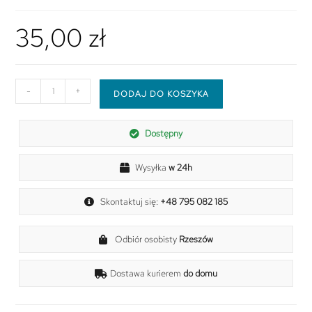
35,00
zł
-
+
DODAJ DO KOSZYKA
Dostępny
Wysyłka
w 24h
Skontaktuj się:
+48 795 082 185
Odbiór osobisty
Rzeszów
Dostawa kurierem
do domu