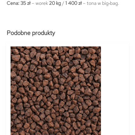
Cena:
35 zł
– worek
20 kg
/
1 400 zł
– tona w big‑bag.
Podobne produkty