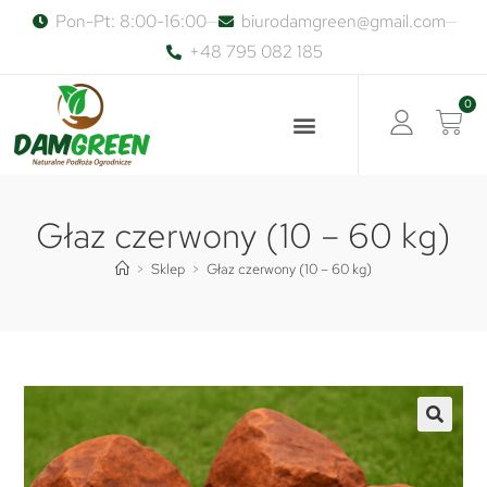
Pon-Pt: 8:00-16:00
biurodamgreen@gmail.com
+48 795 082 185
0
Głaz czerwony (10 – 60 kg)
>
Sklep
>
Głaz czerwony (10 – 60 kg)